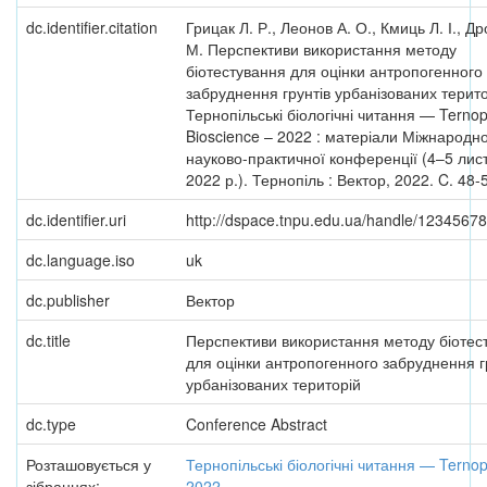
dc.identifier.citation
Грицак Л. Р., Леонов А. О., Кмиць Л. І., Др
М. Перспективи використання методу
біотестування для оцінки антропогенного
забруднення грунтів урбанізованих територ
Тернопільські біологічні читання — Ternop
Bioscience – 2022 : матеріали Міжнародно
науково-практичної конференції (4–5 лис
2022 р.). Тернопіль : Вектор, 2022. C. 48-
dc.identifier.uri
http://dspace.tnpu.edu.ua/handle/1234567
dc.language.iso
uk
dc.publisher
Вектор
dc.title
Перспективи використання методу біотес
для оцінки антропогенного забруднення г
урбанізованих територій
dc.type
Conference Abstract
Розташовується у
Тернопільські біологічні читання — Ternopi
зібраннях:
2022