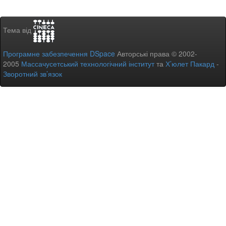
Тема від
Програмне забезпечення DSpace
Авторські права © 2002-
2005
Массачусетський технологічний інститут
та
Х’юлет Пакард
-
Зворотний зв’язок