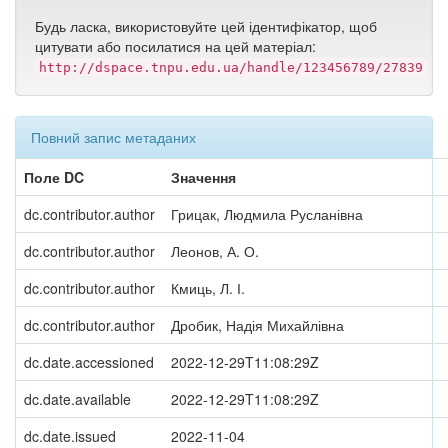
Будь ласка, використовуйте цей ідентифікатор, щоб
цитувати або посилатися на цей матеріал:
http://dspace.tnpu.edu.ua/handle/123456789/27839
Повний запис метаданих
Поле DC
Значення
dc.contributor.author
Грицак, Людмила Русланівна
dc.contributor.author
Леонов, А. О.
dc.contributor.author
Кмиць, Л. І.
dc.contributor.author
Дробик, Надія Михайлівна
dc.date.accessioned
2022-12-29T11:08:29Z
dc.date.available
2022-12-29T11:08:29Z
dc.date.issued
2022-11-04