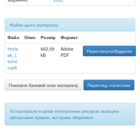
Файли цього матеріалу:
Файл
Опис
Розмір
Формат
Hryts
662,59
Adobe
Переглянути/Відкрити
ak_L
kB
PDF
eono
v.pdf
Показати базовий опис матеріалу
Перегляд статистики
Усі матеріали в архіві електронних ресурсів захищені
авторським правом, всі права збережені.