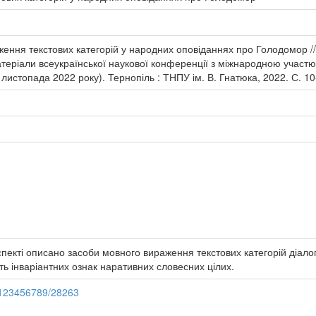
ння текстових категорій у народних оповіданнях про Голодомор // У
атеріали всеукраїнської наукової конференції з міжнародною участ
истопада 2022 року). Тернопіль : ТНПУ ім. В. Гнатюка, 2022. С. 10
аспекті описано засоби мовного вираження текстових категорій діало
ть інваріантних ознак наративних словесних цілих.
e/123456789/28263