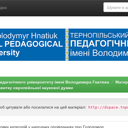
ідка
едагогічного університету імені Володимира Гнатюка
Матері
озвитку європейської наукової думки
щоб цитувати або посилатися на цей матеріал:
http://dspace.tnp
ових категорій у народних оповіданнях про Голодомор