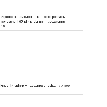
країнська філологія в контексті розвитку
ю присвячені 85-річчю від дня народження
-16
гічності й оцінки у народних оповіданнях про