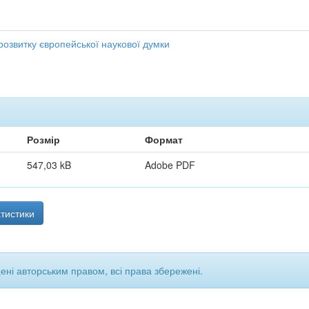
 розвитку європейської наукової думки
Розмір
Формат
547,03 kB
Adobe PDF
тистики
щені авторським правом, всі права збережені.