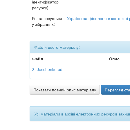
ідентифікатор
ресурсу):
Розташовується
Українська філологія в контексті
у зібраннях:
Файли цього матеріалу:
Файл
Опис
3_Jeschenko.pdf
Показати повний опис матеріалу
Перегляд ста
Усі матеріали в архіві електронних ресурсів захи