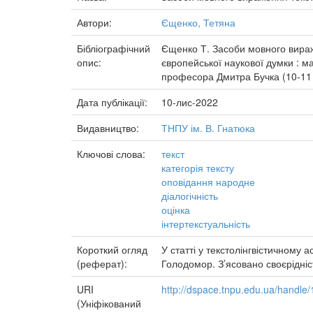
Автори:
Єщенко, Тетяна
Бібліографічний
Єщенко Т. Засоби мовного вираже
опис:
європейської наукової думки : м
професора Дмитра Бучка (10-11 л
Дата публікації:
10-лис-2022
Видавництво:
ТНПУ ім. В. Гнатюка
Ключові слова:
текст
категорія тексту
оповідання народне
діалогічність
оцінка
інтертекстуальність
Короткий огляд
У статті у текстолінгвістичному 
(реферат):
Голодомор. З’ясовано своєрідніс
URI
http://dspace.tnpu.edu.ua/handl
(Уніфікований