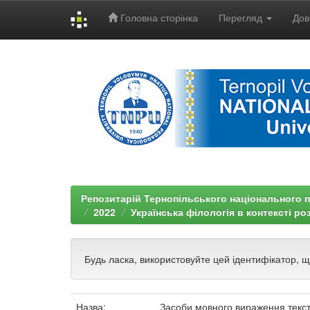
Головна сторінка
Перегляд
Дов
Skip
navigation
Репозитарій Тернопільського національного п
2022
Українська філологія в контексті р
Будь ласка, використовуйте цей ідентифікатор, 
Назва:
Засоби мовного вираження текст