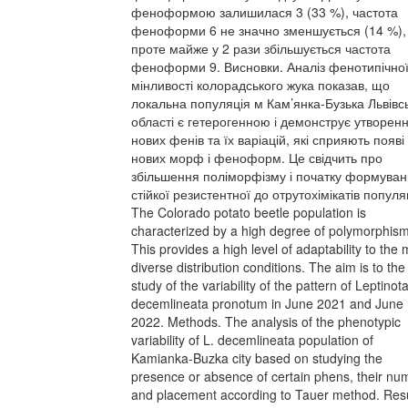
феноформою залишилася 3 (33 %), частота
феноформи 6 не значно зменшується (14 %),
проте майже у 2 рази збільшується частота
феноформи 9. Висновки. Аналіз фенотипічно
мінливості колорадського жука показав, що
локальна популяція м Кам’янка-Бузька Львівс
області є гетерогенною і демонструє утворен
нових фенів та їх варіацій, які сприяють появі
нових морф і феноформ. Це свідчить про
збільшення поліморфізму і початку формува
стійкої резистентної до отрутохімікатів популяц
The Colorado potato beetle population is
characterized by a high degree of polymorphism
This provides a high level of adaptability to the 
diverse distribution conditions. The aim is to the
study of the variability of the pattern of Leptinot
decemlineata pronotum in June 2021 and June
2022. Methods. The analysis of the phenotypic
variability of L. decemlineata population of
Kamianka-Buzka city based on studying the
presence or absence of certain phens, their nu
and placement according to Tauer method. Resu