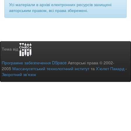
Усі матеріали в архіві електронних ресурсів захищені
авторським правом, всі права збережені.
Тема від
Програмне забезпечення DSpace
Авторські права © 2002-
2005
Массачусетський технологічний інститут
та
Х’юлет Пакард
-
Зворотний зв’язок