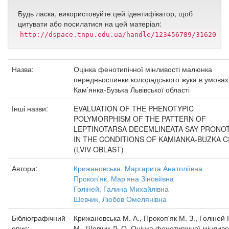
Будь ласка, використовуйте цей ідентифікатор, щоб
цитувати або посилатися на цей матеріал:
http://dspace.tnpu.edu.ua/handle/123456789/31620
Назва:
Оцінка фенотипічної мінливості малюнка
передньоспинки колорадського жука в умовах
Кам’янка-Бузька Львівської області
Інші назви:
EVALUATION OF THE PHENOTYPIC
POLYMORPHISM OF THE PATTERN OF
LEPTINOTARSA DECEMLINEATA SAY PRONO
IN THE CONDITIONS OF KAMIANKA-BUZKA C
(LVIV OBLAST)
Автори:
Крижановська, Маргарита Анатоліївна
Прокоп'як, Мар’яна Зіновіївна
Голіней, Галина Михайлівна
Шевчик, Любов Омелянівна
Бібліографічний
Крижановська М. А., Прокоп'як М. З., Голіней 
опис:
М., Шевчик Л. О. Оцінка фенотипічної мінливо