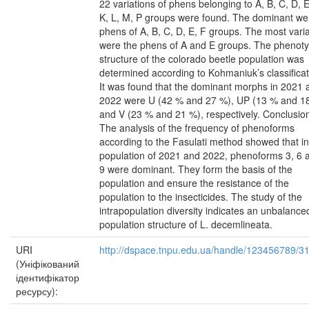
22 variations of phens belonging to A, B, C, D, E
K, L, M, P groups were found. The dominant we
phens of A, B, C, D, E, F groups. The most vari
were the phens of A and E groups. The phenoty
structure of the colorado beetle population was
determined according to Kohmaniuk’s classificat
It was found that the dominant morphs in 2021 
2022 were U (42 % and 27 %), UP (13 % and 1
and V (23 % and 21 %), respectively. Conclusio
The analysis of the frequency of phenoforms
according to the Fasulati method showed that in
population of 2021 and 2022, phenoforms 3, 6 
9 were dominant. They form the basis of the
population and ensure the resistance of the
population to the insecticides. The study of the
intrapopulation diversity indicates an unbalance
population structure of L. decemlineata.
URI
http://dspace.tnpu.edu.ua/handle/123456789/3
(Уніфікований
ідентифікатор
ресурсу):