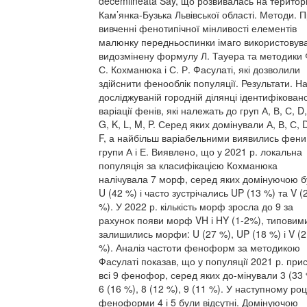
decemlineata Say, що розвивалась на територі
Кам’янка-Бузька Львівської області. Методи. 
вивченні фенотипічної мінливості елементів
малюнку передньоспинки імаго використовув
видозмінену формулу Л. Тауера та методики 
С. Кохманюка і С. Р. Фасулаті, які дозволили
здійснити фенооблік популяції. Результати. Н
досліджуваній городній ділянці ідентифікован
варіації фенів, які належать до груп А, В, С, D,
G, K, L, M, P. Серед яких домінували А, В, С, D
F, а найбільш варіабельними виявились фени
групи А і Е. Виявлено, що у 2021 р. локальна
популяція за класифікацією Кохманюка
налічувала 7 морф, серед яких домінуючою 
U (42 %) і часто зустрічались UP (13 %) та V (
%). У 2022 р. кількість морф зросла до 9 за
рахунок появи морф VH і HY (1-2%), типовим
залишились морфи: U (27 %), UP (18 %) і V (
%). Аналіз частоти феноформ за методикою
Фасулаті показав, що у популяції 2021 р. прис
всі 9 фенофор, серед яких до-мінували 3 (33 
6 (16 %), 8 (12 %), 9 (11 %). У наступному роц
феноформи 4 і 5 були відсутні. Домінуючою