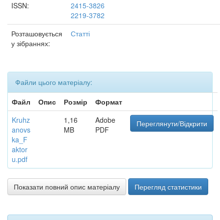
ISSN:
2415-3826
2219-3782
Розташовується
Статті
у зібраннях:
Файли цього матеріалу:
Файл
Опис
Розмір
Формат
Kruhz
1,16
Adobe
Переглянути/Відкрити
anovs
MB
PDF
ka_F
aktor
u.pdf
Показати повний опис матеріалу
Перегляд статистики