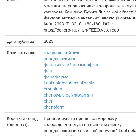
малюнка передньоспинки колорадського жука
умовах м. Кам’янка-Бузька Львівської області /
Фактори експериментальної еволюції організм
Київ, 2023. Т. 33. С. 180-186. DOI :
https://doi.org/10.7124/FEEO.v33.1589
Дата публікації:
2023
Ключові слова:
колорадський жук
передньоспинка
фенотипічний поліморфізм
фен
феноформа
Leptinotarsa decemlineatа
pronotum
phenotypic polymorphism
phen
phenoform
Короткий огляд
Проаналізувати прояв поліморфізму
(реферат):
колорадського жука на основі малюнку
передньоспинки локальної популяції Leptinot