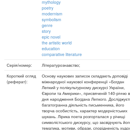
mythology
poetry
modernism
symbolism
genre
story
epic novel
the artistic world
education
comparative literature
Серія/номер:
Літературознавство;
Короткий огляд
Основу наукових записок складають доповіді
(реферат):
міжнародної наукової конференції «Богдан
Лепкий у полікультурному дискурсі України,
Європи та Америки», присвяченій 140-річчю в
дня народження Богдана Лепкого. Досліджуєт
багатогранна діяльність письменника, його
творча особистість, характер модерністських
шукань. Лірика поета розгорталася у річищі
символістського дискурсу, що засвідчують йог
тематика, мотиви, образи, спорідненість худо