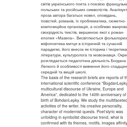
світів українського поета з поезією французьк
польських та російських символістів. Аналізує
проза автора багатьох новел, оповідань,
повістей, романів, їх проблематика, сюжетно-
композиційна організація, а особливо жанров
своєрідність текстів, вершиною якої є роман-
епопея «Мазепа». Висвітлюється фольклориз
міфопоетика митця в історичній та сучасній
парадигмі, його внесок як історика і теоретика
літератури, культуролога та мовознавця. Окр
розглядається педагогічна діяльність Богдана
Лепкого й особливості вивчення його спадщин
середній та вищій школі.
The basis of the research briefs are reports of t
international scientific conference "BogdanLepk
multicultural discourse of Ukraine, Europe and
America", dedicated to the 140th anniversary of
birth of BohdanLepky. We study the multifacete
activities of the writer, his creative personality,
character of modernist quests. Poet’slyric was
unfolding in symbolist discourse trend, what is
confirmed with its themes, motifs, images affinit