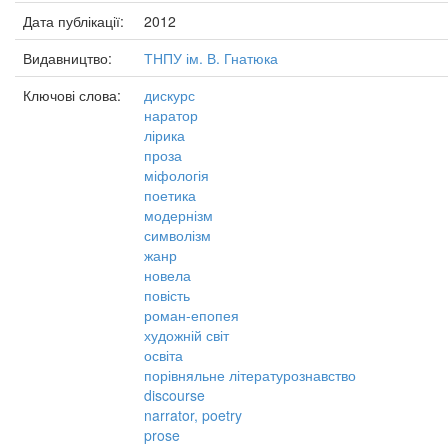
Дата публікації:
2012
Видавництво:
ТНПУ ім. В. Гнатюка
Ключові слова:
дискурс
наратор
лірика
проза
міфологія
поетика
модернізм
символізм
жанр
новела
повість
роман-епопея
художній світ
освіта
порівняльне літературознавство
discourse
narrator, poetry
prose