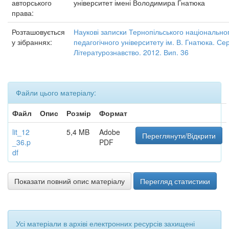
авторського
університет імені Володимира Гнатюка
права:
Розташовується
Наукові записки Тернопільського національно
у зібраннях:
педагогічного університету ім. В. Гнатюка. Сер
Літературознавство. 2012. Вип. 36
Файли цього матеріалу:
Файл
Опис
Розмір
Формат
lit_12
5,4 MB
Adobe
Переглянути/Відкрити
_36.p
PDF
df
Показати повний опис матеріалу
Перегляд статистики
Усі матеріали в архіві електронних ресурсів захищені