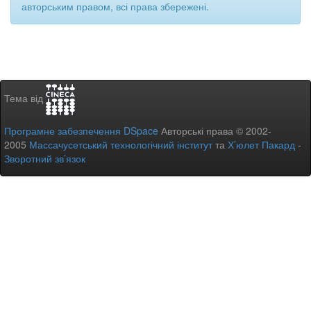
авторським правом, всі права збережені.
Тема від
Програмне забезпечення DSpace
Авторські права © 2002-
2005
Массачусетський технологічний інститут
та
Х’юлет Пакард
-
Зворотний зв’язок