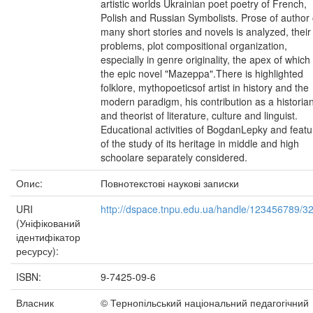
artistic worlds Ukrainian poet poetry of French,
Polish and Russian Symbolists. Prose of author 
many short stories and novels is analyzed, their
problems, plot compositional organization,
especially in genre originality, the apex of which 
the epic novel "Mazeppa".There is highlighted
folklore, mythopoeticsof artist in history and the
modern paradigm, his contribution as a historia
and theorist of literature, culture and linguist.
Educational activities of BogdanLepky and featu
of the study of its heritage in middle and high
schoolare separately considered.
Опис:
Повнотекстові наукові записки
URI
http://dspace.tnpu.edu.ua/handle/123456789/3
(Уніфікований
ідентифікатор
ресурсу):
ISBN:
9-7425-09-6
Власник
© Тернопільський національний педагогічний