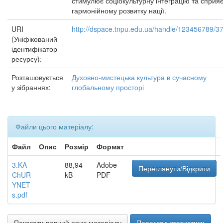
стимулює соціокультурну інтеграцію та сприя
гармонійному розвитку нації.
URI
http://dspace.tnpu.edu.ua/handle/123456789/3
(Уніфікований
ідентифікатор
ресурсу):
Розташовується
Духовно-мистецька культура в сучасному
у зібраннях:
глобальному просторі
Файли цього матеріалу:
Файл
Опис
Розмір
Формат
3.KA
88,94
Adobe
Переглянути/Відкрити
ChUR
kB
PDF
YNET
s.pdf
Показати повний опис матеріалу
Перегляд статистики