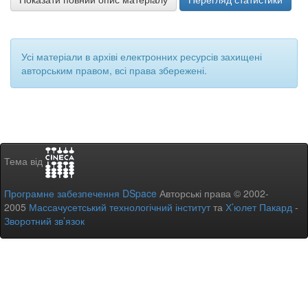
Усі матеріали в архіві електронних ресурсів захищені
авторським правом, всі права збережені.
Тема від
Програмне забезпечення DSpace
Авторські права © 2002-
2005
Массачусетський технологічний інститут
та
Х’юлет Пакард
-
Зворотний зв’язок