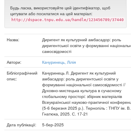
Будь ласка, використовуйте цей ідентифікатор, щоб
цитувати або посилатися на цей матеріал:
http://dspace.tnpu.edu.ua/handle/123456789/37440
Назва:
Диригент як культурний амбасадор: роль
диригентської освіти у формуванні національ
самосвідомості
Автори:
Качуринець, Лілія
Бібліографічний
Качуринець Л. Диригент як культурний
опис:
амбасадор: роль диригентської освіти у
формуванні національної самосвідомості //
Духовно-мистецька культура в сучасному
глобальному просторі: збірник матеріалів
Всеукраїнської науково-практичної конференц
(5-6 березня 2025 р.). Тернопіль : ТНПУ ім. В.
Гнатюка, 2025. С. 17-21
Дата публікації:
5-бер-2025