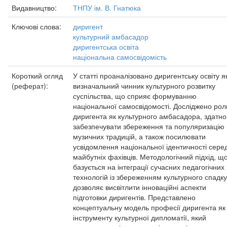
Видавництво:
ТНПУ ім. В. Гнатюка
Ключові слова:
диригент
культурний амбасадор
диригентська освіта
національна самосвідомість
Короткий огляд
У статті проаналізовано диригентську освіту я
(реферат):
визначальний чинник культурного розвитку
суспільства, що сприяє формуванню
національної самосвідомості. Досліджено рол
диригента як культурного амбасадора, здатно
забезпечувати збереження та популяризацію
музичних традицій, а також посилювати
усвідомлення національної ідентичності сере
майбутніх фахівців. Методологічний підхід, щ
базується на інтеграції сучасних педагогічних
технологій із збереженням культурного спадку
дозволяє висвітлити інноваційні аспекти
підготовки диригентів. Представлено
концептуальну модель професії диригента як
інструменту культурної дипломатії, який