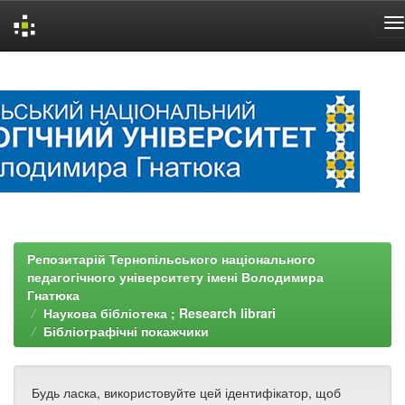
Skip
navigation
Репозитарій Тернопільського національного
педагогічного університету імені Володимира
Гнатюка
Наукова бібліотека ; Research librari
Бібліографічні покажчики
Будь ласка, використовуйте цей ідентифікатор, щоб