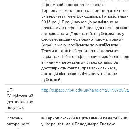
інформаційні джерела викладачів
Тернопільського національного педагогічного
університету імені Володимира Гатюка, видані
2015 році. Праці науковців розміщено за
розділами в алфавітній послідовності прізвищ
авторів, анотації до статей, опублікованих у
фахових виданнях, подано трьома мовами
(українською, російською та англійською).
Тексти анотацій збережено в авторських
варіантах. Бібліографічні описи зроблено згід
з чинними державними стандартами. За
достовірність фактів, правильність назв,
анотацій відповідальність несуть автори
публікацій.
URI
http://dspace.tnpu.edu.ua/handle/123456789/7
(Уніфікований
ідентифікатор
ресурсу):
Власник
© Тернопільський національний педагогічний
авторського
університет імені Володимира Гнатюка