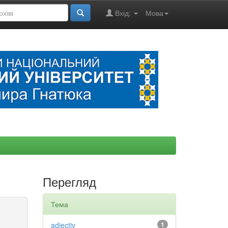
Вхід:
Мова
Перегляд
Тема
adjectiv
1