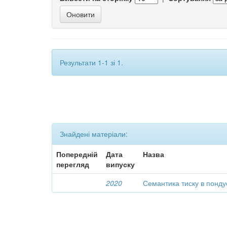
Результати 1-1 зі 1.
Знайдені матеріали:
Попередній
Дата
Назва
перегляд
випуску
2020
Семантика тиску в понд