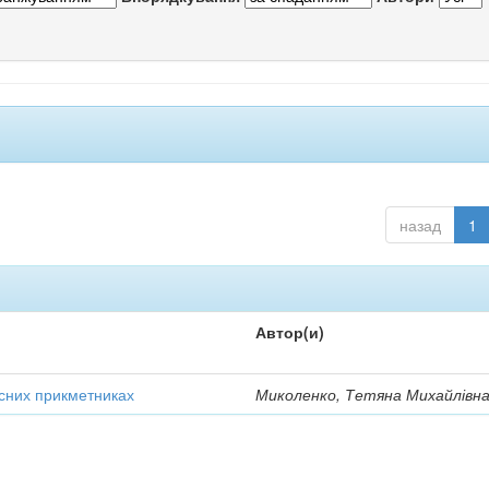
назад
1
Автор(и)
усних прикметниках
Миколенко, Тетяна Михайлівн