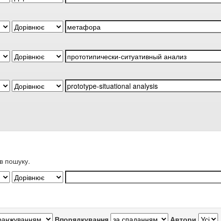
в пошуку.
Впорядкування
Автори