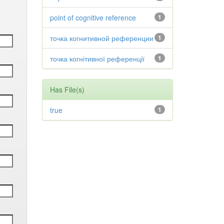
point of cognitive reference
1
точка когнитивной референции
1
точка когнітивної референції
1
Has File(s)
true
1