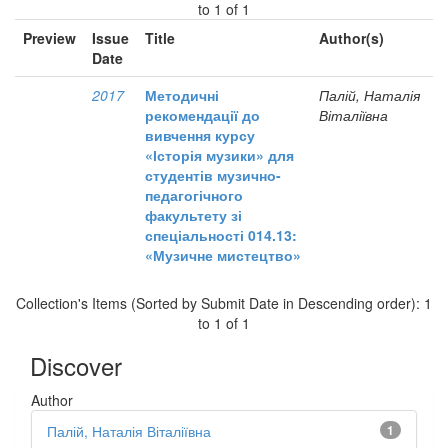
to 1 of 1
Preview
Issue
Title
Author(s)
Date
2017
Методичні
Палій, Наталія
рекомендації до
Віталіївна
вивчення курсу
«Історія музики» для
студентів музично-
педагогічного
факультету зі
спеціальності 014.13:
«Музичне мистецтво»
Collection's Items (Sorted by Submit Date in Descending order): 1
to 1 of 1
Discover
Author
Палій, Наталія Віталіївна
1