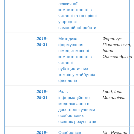
лексичної
компетентності в
читанні та говорінні
у процесі
самостійної роботи
2019-
Методика
Ференчук-
05-31
формування
Піонтковська,
німецькомовної
Ірина
компетентності в
Олександрівна
читанні
публіцистичних
текстів у майбутніх
філологів
2019-
Роль
Грод, Інна
05-31
інформаційного
Миколаївна
моделювання в
досягненні учнями
особистісних
освітніх результатів
2019-
Особистісне
Чіп, Руслана