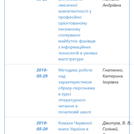
лексичної
Андріївна
компетентності у
професійно
орієнтованому
писемному
спілкуванні
майбутніх фахівців
з інформаційних
технологій в умовах
магістратури
2019-
Методика роботи
Гнатенко,
05-29
над
Катерина
характеристикою
Ігорівна
образу-персонажа
в курсі
літературного
читання в
початковій школі
2019-
Комахи Червоної
Дмитрів, В. В.;
05-29
книги України в
Голіней,