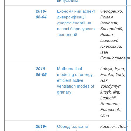
випускника
2019-
Економічний аспект
Федорейко,
06-04
диверсифікації
Роман
джерел енергії на
Іванович;
основі біоресурсних
Загородній,
технологій
Роман
Іванович;
Іскерський,
Іван
Станіславович
2019-
Mathematical
Lutsyk, Iryna;
06-05
modeling of energy-
Franko, Yuriy;
efficient active
Rak,
ventilation modes of
Volodymyr;
granary
lutsyk, lllia;
Leshchii,
Romanna;
Potapchuk,
Olha
2019-
Обряд “зальотів”
Костюк, Леся