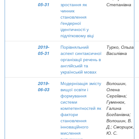
05-31
зростання як
Степанівна
чинник
становлення
ґендерної
ідентичності у
підлітковому віці
2019-
Порівняльний
Турко, Ольга
05-31
аспект синтаксичної
Василівна
організації речень в
англійській та
українській мовах
2019-
Модернізація змісту
Волошин,
06-03
вищої освіти і
Олена
формування
Сергіївна;
системи
Гуменюк,
компетентностей як
Галина
фактори
Богданівна;
становлення
Волошин, В.
інноваційного
Д.; Сморщок,
мислення
Ю. С.