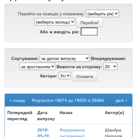
Перейти на позицію у покажчику:
Або ж введіть рік:
Сортування:
Впорядкування:
Вивести на сторінку:
Автори:
< назад
Результати 18674 до 18693 із 38484
далі >
Попередній
Дата
Назва
Автор(и)
перегляд
випуску
2019-
Формування
Шандра,
05-29
англомовної
Наталія