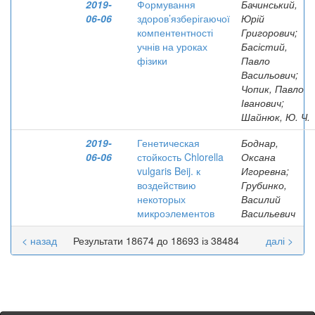
2019-
Формування
Бачинський,
06-06
здоров’язберігаючої
Юрій
компентентності
Григорович;
учнів на уроках
Басістий,
фізики
Павло
Васильович;
Чопик, Павло
Іванович;
Шайнюк, Ю. Ч.
2019-
Генетическая
Боднар,
06-06
стойкость Chlorella
Оксана
vulgaris Beij. к
Игоревна;
воздействию
Грубинко,
некоторых
Василий
микроэлементов
Васильевич
< назад
Результати 18674 до 18693 із 38484
далі >