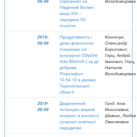
06-06
(сватання) на
Володимирівна
Південній Волині
кінця ХІХ –
середина ХХ
століття
2019-
Продуктивність і
Конончук,
06-06
деякі фізіологічні
Олександр
показники сої
Борисович;
культурної (Glycine
Герц, Андрій
max Moench.) за дії
Іванович; Герц,
добрива
Наталія
Плантафол
Володимирівна
10.54.10 в умовах
Тернопільської
області
2019-
Дидактичний
Грод, Інна
06-06
потенціал мережі
Миколаївна;
інтернет в контексті
Шевчик, Любов
сучасної освітньої
Омелянівна
парадигми