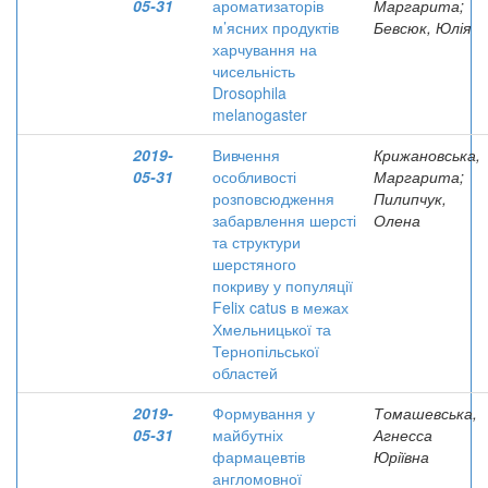
05-31
ароматизаторів
Маргарита;
м’ясних продуктів
Бевсюк, Юлія
харчування на
чисельність
Drosophila
melanogaster
2019-
Вивчення
Крижановська,
05-31
особливості
Маргарита;
розповсюдження
Пилипчук,
забарвлення шерсті
Олена
та структури
шерстяного
покриву у популяції
Felix catus в межах
Хмельницької та
Тернопільської
областей
2019-
Формування у
Томашевська,
05-31
майбутніх
Агнесса
фармацевтів
Юріївна
англомовної