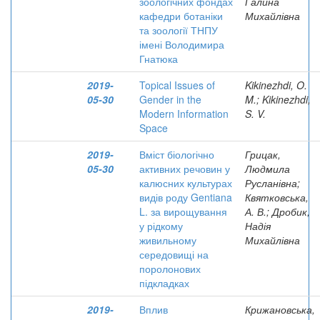
зоологічних фондах
Галина
кафедри ботаніки
Михайлівна
та зоології ТНПУ
імені Володимира
Гнатюка
2019-
Topical Issues of
Kikinezhdi, O.
05-30
Gender in the
M.; Kikinezhdi,
Modern Information
S. V.
Space
2019-
Вміст біологічно
Грицак,
05-30
активних речовин у
Людмила
калюсних культурах
Русланівна;
видів роду Gentiana
Квятковська,
L. за вирощування
А. В.; Дробик,
у рідкому
Надія
живильному
Михайлівна
середовищі на
поролонових
підкладках
2019-
Вплив
Крижановська,