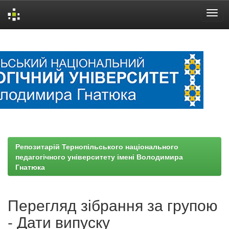
Skip
navigation
Репозитарій Тернопільського національного
педагогічного університету імені Володимира
Гнатюка
Перегляд зібрання за групою
- Дати випуску