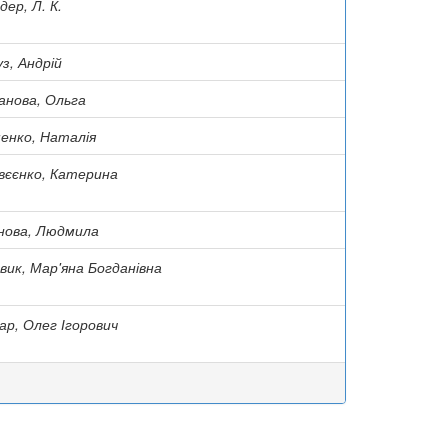
дер, Л. К.
уз, Андрій
анова, Ольга
енко, Наталія
вєєнко, Катерина
нова, Людмила
вик, Мар'яна Богданівна
ар, Олег Ігорович