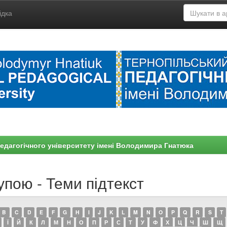
ідка
едагогічного університету імені Володимира Гнатюка
упою - Теми підтекст
B
C
D
E
F
G
H
I
J
K
L
M
N
O
P
Q
R
S
T
Ї
Й
К
Л
М
Н
О
П
Р
С
Т
У
Ф
Х
Ц
Ч
Ш
Щ