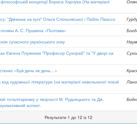
-філософській концепції Бориса Харчука (На матеріалі
Олян
су: "Дівчинка на кулі" Ольги Слоньовської і Пабло Пікассо
Гурд
 поэмы А. С. Пушкина «Полтава»
Богд
нія сучасного українського хоку
Наум
єсах Євгена Плужника "Професор Сухораб" та "У дворі на
Сухо
Костенко «Був день як день…»
Крас
 код художньої літератури (на матеріалі невольничої поезії
Лано
ізії тоталітаризму у творчості М. Рудницького та Дж.
Бодн
унікативний аспект.
Результати 1 до 12 із 12