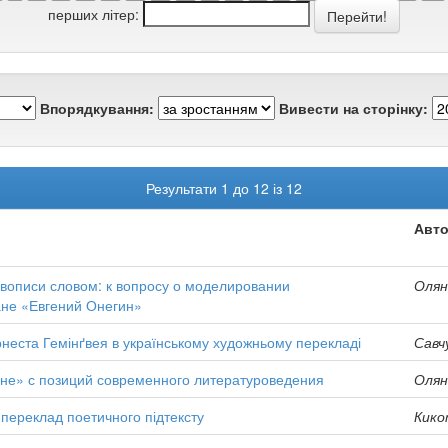
перших літер:
Впорядкування:
Вивести на сторінку:
Результати 1 до 12 із 12
Авто
ивописи словом: к вопросу о моделировании
Олян
ане «Евгений Онегин»
рнеста Гемінґвея в українському художньому перекладі
Савчу
дне» с позиций современного литературоведения
Олян
 переклад поетичного підтексту
Кико