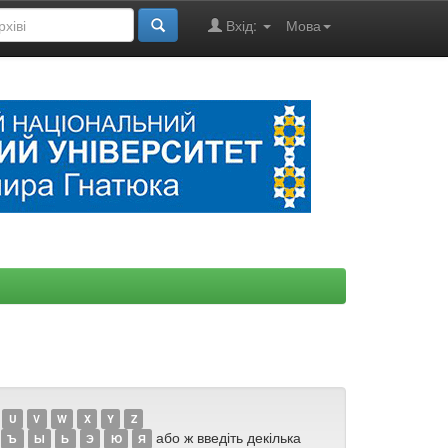
Вхід:
Мова
U
V
W
X
Y
Z
або ж введіть декілька
Ъ
Ы
Ь
Э
Ю
Я