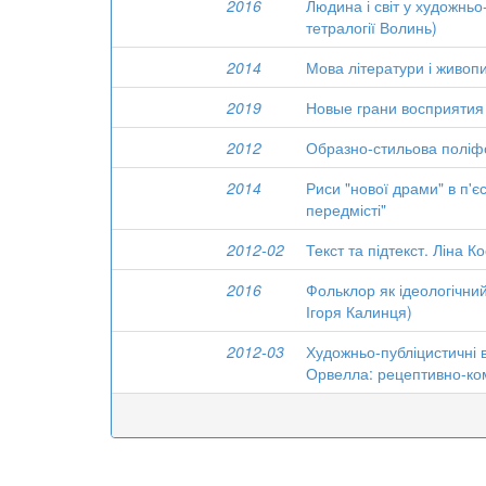
2016
Людина і світ у художньо
тетралогії Волинь)
2014
Мова літератури і живопи
2019
Новые грани восприятия
2012
Образно-стильова поліфо
2014
Риси "нової драми" в п'
передмісті"
2012-02
Текст та підтекст. Ліна 
2016
Фольклор як ідеологічний
Ігоря Калинця)
2012-03
Художньо-публіцистичні в
Орвелла: рецептивно-ком