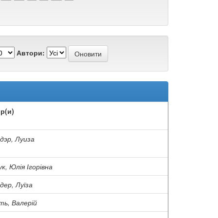
Автори:
р(и)
дэр, Луиза
к, Юлія Ігорівна
дер, Луїза
ть, Валерій