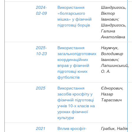
2024-
Використання
Шандригось,
02-09
«болгарського
Віктор
мішка» у фізичній
Іванович;
підготовці борців
Шандригось,
Галина
Анатоліївна
2025-
Використання
Наумчук,
10-23
загальнопідготовчих
Володимир
координаційних
Іванович;
вправ у фізичній
Лапшинський,
підготовці юних
О. А.
футболістів
2025
Використання
Єднорович,
засобів кросфіту у
Назар
фізичній підготовці
Тарасович
учнів 10-х класів на
уроках фізичної
культури
2021
Вплив кросфіт-
Грабик, Надія