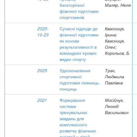
багаторічної
Маляр, Неля
фізичної підготовки
спортсменів
2025-
Сучасні підходи до
Квасниця,
10-23
фізичної підготовки
Ірина;
як основи
Квасниця,
результативності в
Олег;
командних ігрових
Корольов, Б.
видах спорту
2025
Удосконалення
Трач,
спортивної
Людмила
підготовки лижниць-
Павлівна
гонщиць
2021
Формування
Мосійчук,
системи
Леонід
тренувальних
Васильович
завдань для
комплексного
розвитку фізичних
якостей у дітей