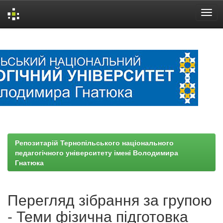
Skip
navigation
Репозитарій Тернопільського національного
педагогічного університету імені Володимира
Гнатюка
Перегляд зібрання за групою
- Теми фізична підготовка