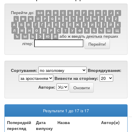
Перейти до:
0-9
A
B
C
D
E
F
G
H
I
J
K
L
M
N
O
P
Q
R
S
T
U
V
W
X
Y
Z
А
Б
В
Г
Ґ
Д
Е
Є
Ё
Ж
З
И
І
Ї
Й
К
Л
М
Н
О
П
Р
С
Т
У
Ф
Х
Ц
Ч
Ш
Щ
або ж введіть декілька перших
Ъ
Ы
Ь
Э
Ю
Я
літер:
Сортування:
Впорядкування:
Вивести на сторінку:
Автори:
Результати 1 до 17 із 17
Попередній
Дата
Назва
Автор(и)
перегляд
випуску