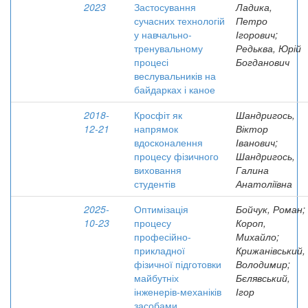
2023
Застосування
Ладика,
сучасних технологій
Петро
у навчально-
Ігорович;
тренувальному
Редьква, Юрій
процесі
Богданович
веслувальників на
байдарках і каное
2018-
Кросфіт як
Шандригось,
12-21
напрямок
Віктор
вдосконалення
Іванович;
процесу фізичного
Шандригось,
виховання
Галина
студентів
Анатоліївна
2025-
Оптимізація
Бойчук, Роман;
10-23
процесу
Короп,
професійно-
Михайло;
прикладної
Крижанівський,
фізичної підготовки
Володимир;
майбутніх
Бєлявський,
інженерів-механіків
Ігор
засобами