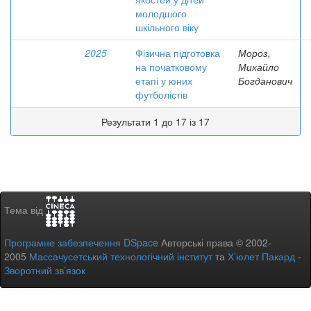
молодшого
шкільного віку
2025
Фізична підготовка
Мороз,
на початковому
Михайло
етапі у юних
Богданович
футболістів
Результати 1 до 17 із 17
Тема від
Програмне забезпечення DSpace
Авторські права © 2002-
2005
Массачусетський технологічний інститут
та
Х’юлет Пакард
-
Зворотний зв’язок