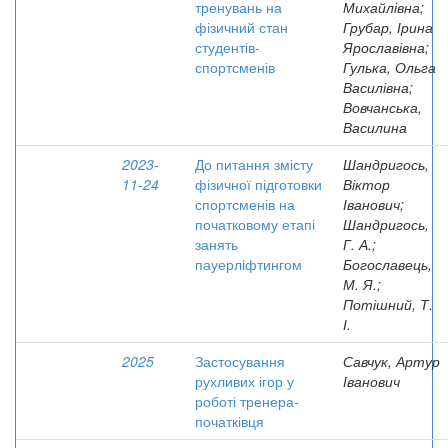
тренувань на
Михайлівна;
фізичний стан
Грубар, Ірина
студентів-
Ярославівна;
спортсменів
Гулька, Ольга
Василівна;
Вовчанська,
Василина
2023-
До питання змісту
Шандригось,
11-24
фізичної підготовки
Віктор
спортсменів на
Іванович;
початковому етапі
Шандригось,
занять
Г. А.;
пауерліфтингом
Богославець,
М. Я.;
Потішний, Т.
І.
2025
Застосування
Савчук, Артур
рухливих ігор у
Іванович
роботі тренера-
початківця