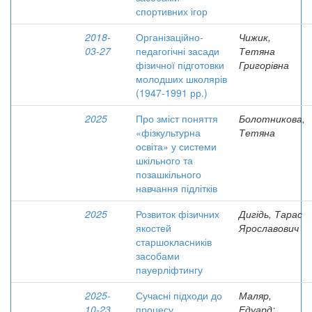
спортивних ігор
2018-
Організаційно-
Чижик,
03-27
педагогічні засади
Тетяна
фізичної підготовки
Григорівна
молодших школярів
(1947-1991 рр.)
2025
Про зміст поняття
Болотникова,
«фізкультурна
Тетяна
освіта» у системи
шкільного та
позашкільного
навчання підлітків
2025
Розвиток фізичних
Дигідь, Тарас
якостей
Ярославович
старшокласників
засобами
пауерліфтингу
2025-
Сучасні підходи до
Маляр,
10-23
процесу
Едуард;