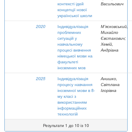
контексті ідей
Васильович
концепції нової
української школи
2020
Індивідуалізація
М’ясковський,
проблемних
Михайло
ситуацій у
Євстахович;
навчальному
Хемій,
процесі вивчення
Андріана
німецької мови на
факультеті
іноземних мов
2025
Індивідуалізація
Анишко,
процесу навчання
Світлана
іноземної мови в 8-
Ігорівна
му класі з
використанням
інформаційних
технологій
Результати 1 до 10 із 10