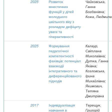
2025
Розвиток
Чайковська,
мнестичних
Ганна
функцій у дітей
Богданівна;
молодшого
Кожа, Людмила
шкільного віку з
розладом дефіциту
уваги та
гіперактивності
2025
Формування
Калаур,
педагогічної
Світлана
компетентності
Миколаївна;
фахівців: потенціал
Дутка, Ганна
взаємодії
Яківна;
інтегративного та
Козловська,
диференційованого
Ірина
підходів
Михайлівна;
Якимович,
Тетяна
Дмитрівна
2017
Індивідуалізація
Терещук,
навчання в
Григорій