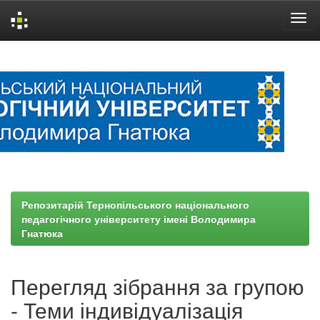
Skip
navigation
Репозитарій Тернопільського національного
педагогічного університету імені Володимира
Гнатюка
Перегляд зібрання за групою
- Теми індивідуалізація