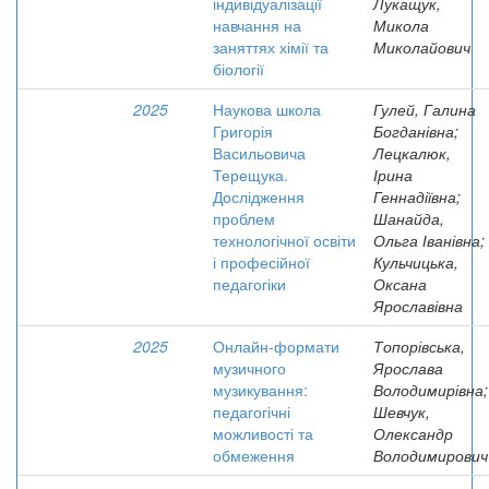
індивідуалізації
Лукащук,
навчання на
Микола
заняттях хімії та
Миколайович
біології
2025
Наукова школа
Гулей, Галина
Григорія
Богданівна;
Васильовича
Лецкалюк,
Терещука.
Ірина
Дослідження
Геннадіївна;
проблем
Шанайда,
технологічної освіти
Ольга Іванівна;
і професійної
Кульчицька,
педагогіки
Оксана
Ярославівна
2025
Онлайн-формати
Топорівська,
музичного
Ярослава
музикування:
Володимирівна;
педагогічні
Шевчук,
можливості та
Олександр
обмеження
Володимирович