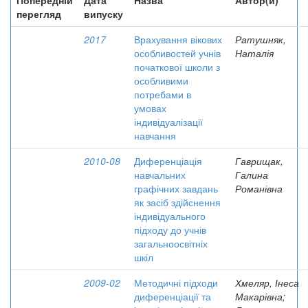
Попередній
Дата
Назва
Автор(и)
перегляд
випуску
2017
Врахування вікових
Ратушняк,
особливостей учнів
Наталія
початкової школи з
особливими
потребами в
умовах
індивідуалізації
навчання
2010-08
Диференціація
Гаврищак,
навчальних
Галина
графічних завдань
Романівна
як засіб здійснення
індивідуального
підходу до учнів
загальноосвітніх
шкіл
2009-02
Методичні підходи
Хмеляр, Інеса
диференціації та
Макарівна;