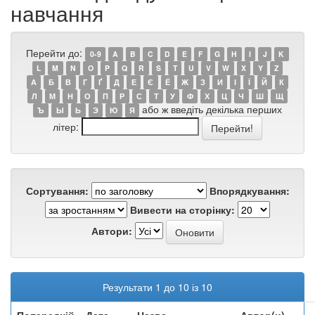
навчання
Перейти до:
0-9
A
B
C
D
E
F
G
H
I
J
K
L
M
N
O
P
Q
R
S
T
U
V
W
X
Y
Z
А
Б
В
Г
Ґ
Д
Е
Є
Ё
Ж
З
И
І
Ї
Й
К
Л
М
Н
О
П
Р
С
Т
У
Ф
Х
Ц
Ч
Ш
Щ
або ж введіть декілька перших
Ъ
Ы
Ь
Э
Ю
Я
літер:
Сортування:
Впорядкування:
Вивести на сторінку:
Автори:
Результати 1 до 10 із 10