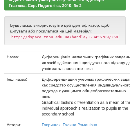
Гнатюка. Сер. Педагогіка, 2010, № 2
Будь ласка, використовуйте цей ідентифікатор, щоб
цитувати або посилатися на цей матеріал:
http://dspace.tnpu.edu.ua/handle/123456789/268
Назва:
Диференціація навчальних графічних завдань
як засіб здійснення індивідуального підходу д
учнів загальноосвітніх шкіл
Інші назви:
Дифференциация учебных графических зада
как средство осуществления индивидуальног
подхода к учащимся общеобразовательных
школ
Graphical tasks’s differentiation as a mean of th
individual approach’s realization to pupils in the
secondary school
Автори:
Гаврищак, Галина Романівна