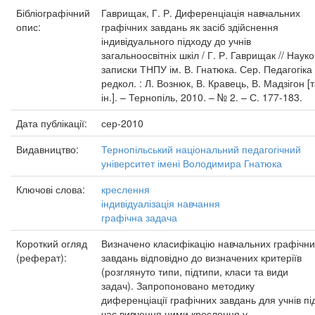
Бібліографічний
Гаврищак, Г. Р. Диференціація навчальних
опис:
графічних завдань як засіб здійснення
індивідуального підходу до учнів
загальноосвітніх шкіл / Г. Р. Гаврищак // Науко
записки ТНПУ ім. В. Гнатюка. Сер. Педагогіка 
редкол. : Л. Вознюк, В. Кравець, В. Мадзігон [
ін.]. – Тернопіль, 2010. – № 2. – С. 177-183.
Дата публікації:
сер-2010
Видавництво:
Тернопільський національний педагогічний
університет імені Володимира Гнатюка
Ключові слова:
креслення
індивідуалізація навчання
графічна задача
Короткий огляд
Визначено класифікацію навчальних графічни
(реферат):
завдань відповідно до визначених критеріїв
(розглянуто типи, підтипи, класи та види
задач). Запропоновано методику
диференціації графічних завдань для учнів пі
час вивчення ними креслення у