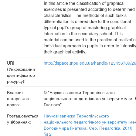
In this article the classification of graphical
exercises is presented according to determined
characteristics. The methods of such task’s
differentiation is offered due to the conditional
typical pupil’s group of mastering graphical
information in the secondary school. This
material can be used in the practice of realizati
individual approach to pupils in order to intensif
their graphical activity.
URI
http://dspace.tnpu.edu.ua/handle/123456789/2
(Уніфікований
ідентифікатор
ресурсу):
Власник
© "Наукові записки Тернопільського
авторського
національного педагогічного університету ім. 
права:
Гнатюка"
Розташовується
Наукові записки Тернопільського
у зібраннях:
національного педагогічного університету іме
Володимира Гнатюка. Сер. Педагогіка, 2010,
№ 2