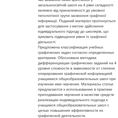
загальноосвітній школі на 4 рівні складності
залежно від приналежності до умовної
типологічної групи засвоєння графічної
інформації. Поданий матеріал пропонується
для застосування з метою здійснення
індивідуального підходу до школярів, що
зумовить підвищення рівня їх графічної
діяльності.
Предложена классификация учебных
графических задач согласно определенных
критериев. Обоснована методика
дифференциации графических заданий на 4
уровня сложности в зависимости от степени
оперирования графической информацией
учащимися общеобразовательных школ при
изучении ими черчения. Материалы статьи
предлагаются к использованию в практике
преподавания черчения в качестве средств
реализации индивидуального подхода к
учащимся общеобразовательных школ с
целью повышения эффективности их
графической деятельности.