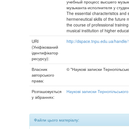
учебный процесс высшего музы
музыканта-исполнителя у студен
The essential characteristics and 
hermeneutical skills of the future
the course of professional trainin
musical institution of higher educa
URI
http://dspace.tnpu.edu.ua/handl
(Уніфікований
ідентифікатор
ресурсу):
Власник
© "Наукові записки Тернопільсько
авторського
права:
Розташовується
Наукові записки Тернопільського
у зібраннях:
Файли цього матеріалу: