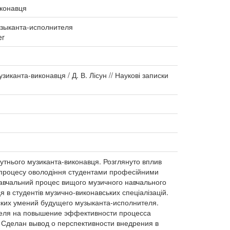
иконавця
узыканта-исполнителя
er
иканта-виконавця / Д. В. Лісун // Наукові записки
утнього музиканта-виконавця. Розглянуто вплив
 процесу оволодіння студентами професійними
навчальний процес вищого музичного навчального
в студентів музично-виконавських спеціалізацій.
ких умений будущего музыканта-исполнителя.
еля на повышение эффективности процесса
Сделан вывод о перспективности внедрения в