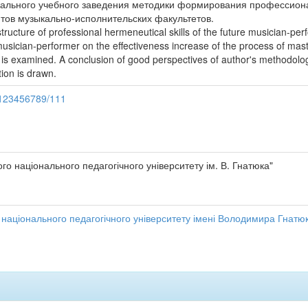
кального учебного заведения методики формирования профессион
тов музыкально-исполнительских факультетов.
structure of professional hermeneutical skills of the future musician-pe
 musician-performer on the effectiveness increase of the process of ma
g is examined. A conclusion of good perspectives of author's methodolo
tion is drawn.
e/123456789/111
го національного педагогічного університету ім. В. Гнатюка"
 національного педагогічного університету імені Володимира Гнатюк