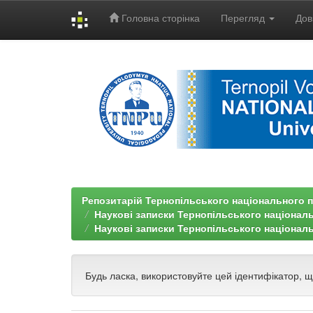
Головна сторінка
Перегляд
Дов
Skip
navigation
Репозитарій Тернопільського національного п
Наукові записки Тернопільського націонал
Наукові записки Тернопільського національ
Будь ласка, використовуйте цей ідентифікатор, 