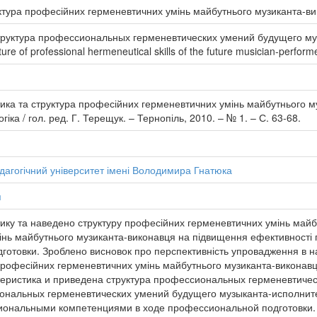
уктура професійних герменевтичних умінь майбутнього музиканта-в
труктура профессиональных герменевтических умений будущего м
ture of professional hermeneutical skills of the future musician-perform
тика та структура професійних герменевтичних умінь майбутнього муз
іка / гол. ред. Г. Терещук. – Тернопіль, 2010. – № 1. – С. 63-68.
дагогічний університет імені Володимира Гнатюка
я
тику та наведено структуру професійних герменевтичних умінь майб
інь майбутнього музиканта-виконавця на підвищення ефективності
ідготовки. Зроблено висновок про перспективність упровадження в 
офесійних герменевтичних умінь майбутнього музиканта-виконавця 
еристика и приведена структура профессиональных герменевтичес
ональных герменевтических умений будущего музыканта-исполнит
ональными компетенциями в ходе профессиональной подготовки. 