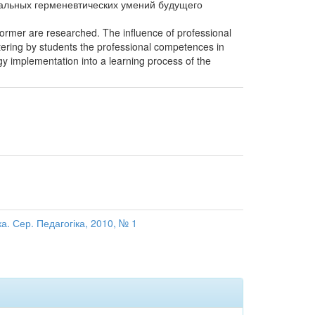
альных герменевтических умений будущего
rformer are researched. The influence of professional
stering by students the professional competences in
gy implementation into a learning process of the
а. Сер. Педагогіка, 2010, № 1