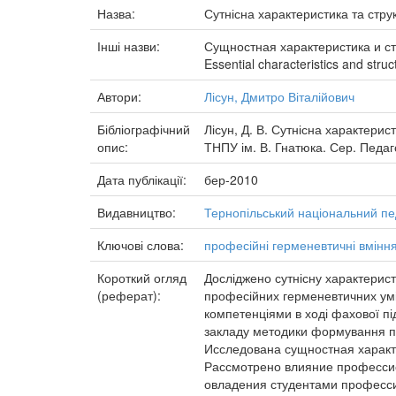
Назва:
Сутнісна характеристика та стр
Інші назви:
Сущностная характеристика и с
Essential characteristics and struc
Автори:
Лісун, Дмитро Віталійович
Бібліографічний
Лісун, Д. В. Сутнісна характерис
опис:
ТНПУ ім. В. Гнатюка. Сер. Педагог
Дата публікації:
бер-2010
Видавництво:
Тернопільський національний пе
Ключові слова:
професійні герменевтичні вмінн
Короткий огляд
Досліджено сутнісну характерис
(реферат):
професійних герменевтичних ум
компетенціями в ході фахової п
закладу методики формування пр
Исследована сущностная характ
Рассмотрено влияние професси
овладения студентами професси