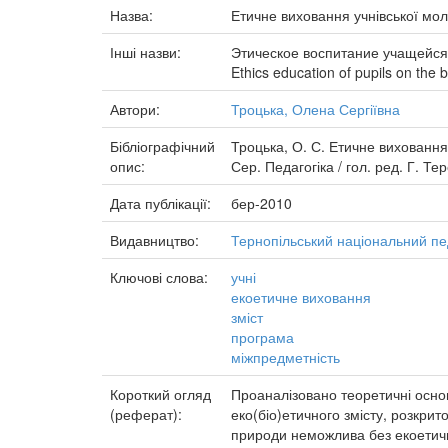
Назва:
Етичне виховання учнівської мол
Інші назви:
Этическое воспитание учащейся
Ethics education of pupils on the 
Автори:
Троцька, Олена Сергіївна
Бібліографічний
Троцька, О. С. Етичне виховання 
опис:
Сер. Педагогіка / гол. ред. Г. Те
Дата публікації:
бер-2010
Видавництво:
Тернопільський національний пе
Ключові слова:
учні
екоетичне виховання
зміст
програма
міжпредметність
Короткий огляд
Проаналізовано теоретичні осно
(реферат):
еко(біо)етичного змісту, розкр
природи неможлива без екоетичн