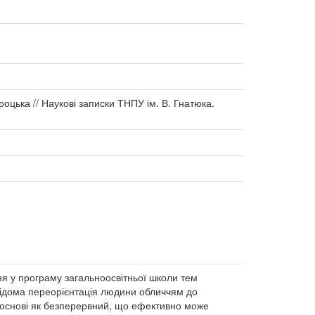
роцька // Наукові записки ТНПУ ім. В. Гнатюка.
ня у програму загальноосвітньої школи тем
свідома переорієнтація людини обличчям до
 основі як безперервний, що ефективно може