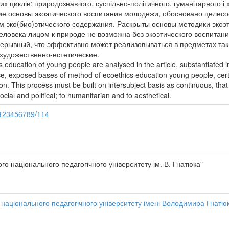
их циклів: природознавчого, суспільно-політичного, гуманітарного і
е основы экоэтического воспитания молодежи, обосновано целесо
 эко(био)этического содержания. Раскрыты основы методики экоэ
ловека лицом к природе не возможна без экоэтического воспитани
ерывный, что эффективно может реализовываться в предметах таки
 художественно-естетические.
s education of young people are analysed in the article, substantiated i
, exposed bases of method of ecoethics education young people, certai
n. This process must be built on intersubject basis as continuous, that e
 social and political; to humanitarian and to aesthetical.
e/123456789/114
го національного педагогічного університету ім. В. Гнатюка"
 національного педагогічного університету імені Володимира Гнатюк