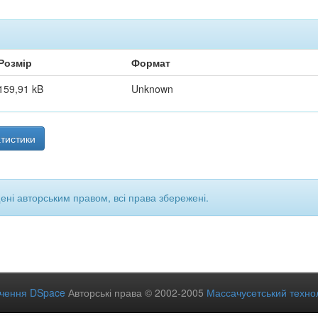
Розмір
Формат
159,91 kB
Unknown
тистики
щені авторським правом, всі права збережені.
ечення DSpace
Авторські права © 2002-2005
Массачусетський технол