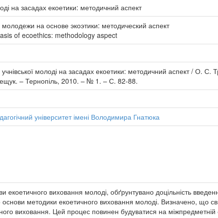
оді на засадах екоетики: методичний аспект
 молодежи на основе экоэтики: методический аспект
basis of ecoethics: methodology aspect
учнівської молоді на засадах екоетики: методичний аспект / О. С. Т
рещук. – Тернопіль, 2010. – № 1. – С. 82-88.
дагогічний університет імені Володимира Гнатюка
ви екоетичного виховання молоді, обґрунтувано доцільність введен
ито основи методики екоетичного виховання молоді. Визначено, що 
ого виховання. Цей процес повинен будуватися на міжпредметній