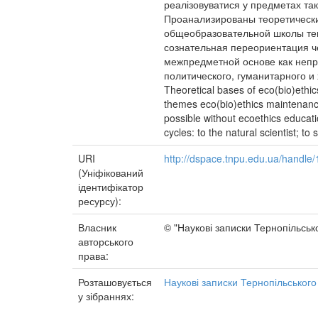
реалізовуватися у предметах так
Проанализированы теоретически
общеобразовательной школы тем
сознательная переориентация че
межпредметной основе как непр
политического, гуманитарного и
Theoretical bases of eco(bio)ethic
themes eco(bio)ethics maintenance
possible without ecoethics educatio
cycles: to the natural scientist; to
URI
http://dspace.tnpu.edu.ua/handl
(Уніфікований
ідентифікатор
ресурсу):
Власник
© "Наукові записки Тернопільсько
авторського
права:
Розташовується
Наукові записки Тернопільського
у зібраннях: