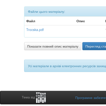
Файли цього матеріалу:
Файл
Опис
Trocska.pdf
Показати повний опис матеріалу
Перегляд ста
Усі матеріали в архіві електронних ресурсів захи
Тема від
Програмне забезп