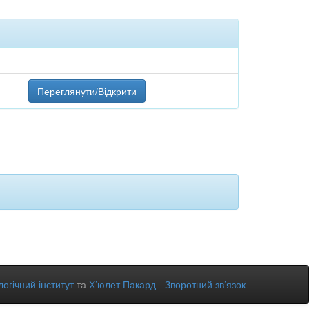
Переглянути/Відкрити
огічний інститут
та
Х’юлет Пакард
-
Зворотний зв’язок