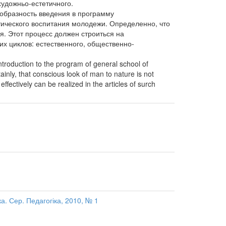
 художньо-естетичного.
образность введения в программу
тического воспитания молодежи. Определенно, что
я. Этот процесс должен строиться на
х циклов: естественного, общественно-
ntroduction to the program of general school of
nly, that conscious look of man to nature is not
ffectively can be realized in the articles of surch
а. Сер. Педагогіка, 2010, № 1