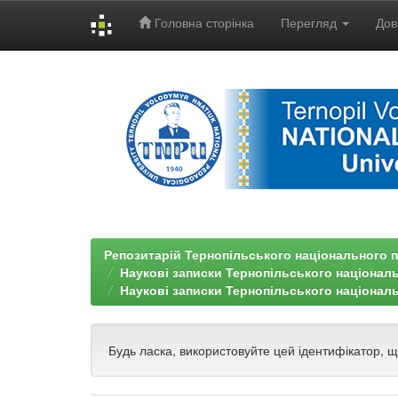
Головна сторінка
Перегляд
Дов
Skip
navigation
Репозитарій Тернопільського національного п
Наукові записки Тернопільського націонал
Наукові записки Тернопільського національ
Будь ласка, використовуйте цей ідентифікатор, 