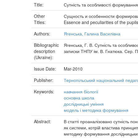
Title:
Сутність та особливості формування 
Other
Сущность и особенности формирова
Titles:
Essence and peculiarities of the pupils
Authors:
Ягенська, Галина Василівна
Bibliographic
Ягенська, Г. В. Сутність та особливо
description
записки ТНПУ ім. В. Гнатюка. Сер. Пе
(Ukraine):
Issue Date:
Mar-2010
Publisher:
Тернопільський національний педаго
Keywords:
навчання біології
основна школа
дослідницькі уміння
модель і методика формування
Abstract:
В статті проаналізовано сутність по
як системи, котрій властива принцип
методику формування дослідницьких 