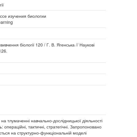
ії
ссе изучения биологии
earning
вчення біології 120 / Г. В. Ягенська // Наукові
126.
ь на тлумаченні навчально-дослідницької діяльності
: операційні, тактичні, стратегічні. Запропоновано
ується на структурно-функціональній моделі