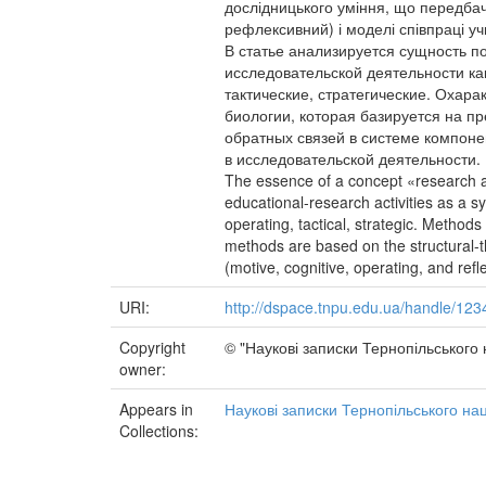
дослідницького уміння, що передбача
рефлексивний) і моделі співпраці учи
В статье анализируется сущность п
исследовательской деятельности к
тактические, стратегические. Охар
биологии, которая базируется на 
обратных связей в системе компон
в исследовательской деятельности.
The essence of a concept «research abi
educational-research activities as a sy
operating, tactical, strategic. Method
methods are based on the structural-th
(motive, cognitive, operating, and refl
URI:
http://dspace.tnpu.edu.ua/handle/12
Copyright
© "Наукові записки Тернопільського 
owner:
Appears in
Наукові записки Тернопільського нац
Collections: