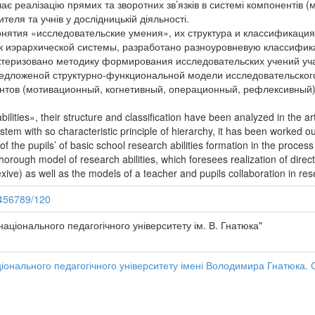
є реалізацію прямих та зворотних зв’язків в системі компонентів (
теля та учнів у дослідницькій діяльності.
онятия «исследовательские умения», их структура и классификация
ак иэрархической системы, разработано разноуровневую классифи
актеризовано методику формирования исследовательских учений у
предложеной структурно-функциональной модели исследовательско
ентов (мотивационный, когнетивный, операционный, рефлексивный
lities», their structure and classification have been analyzed in the art
stem with so characteristic principle of hierarchy, it has been worked out 
s of the pupils’ of basic school research abilities formation in the proc
orough model of research abilities, which foresees realization of dire
exive) as well as the models of a teacher and pupils collaboration in rese
3456789/120
національного педагогічного університету ім. В. Гнатюка"
іонального педагогічного університету імені Володимира Гнатюка. С