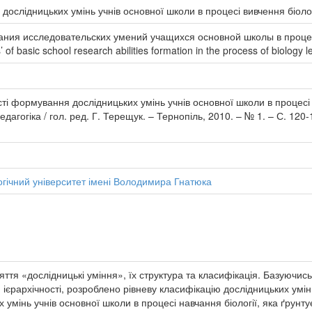
дослідницьких умінь учнів основної школи в процесі вивчення біолог
ния исследовательских умений учащихся основной школы в проце
’ of basic school research abilities formation in the process of biology l
сті формування дослідницьких умінь учнів основної школи в процесі ви
дагогіка / гол. ред. Г. Терещук. – Тернопіль, 2010. – № 1. – С. 120-
гічний університет імені Володимира Гнатюка
няття «дослідницькі уміння», їх структура та класифікація. Базуючис
 ієрархічності, розроблено рівневу класифікацію дослідницьких умінь
умінь учнів основної школи в процесі навчання біології, яка ґрунт