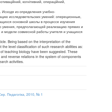
мотиваційний, когнітивний, операційний,
. Исходя из определения учебно-
кацию исследоветельских умений: опереционные,
чащихся основной школы в процессе изучения
го умения, предполагающей реализацию прямих и
) и модели совмесной работы учителя и учащихся
icle. Being based on the interpretation of the
the level classification of such research abilities as:
ess of teaching biology have been suggested. These
ct and reverse relations in the system of components
arch activities.
ер. Педагогіка, 2010, № 1