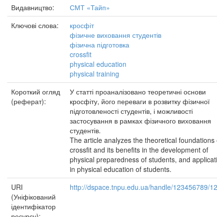
Видавництво:
СМТ «Тайп»
Ключові слова:
кросфіт
фізичне виховання студентів
фізична підготовка
crossfit
physical education
physical training
Короткий огляд
У статті проаналізовано теоретичні основи
(реферат):
кросфіту, його переваги в розвитку фізичної
підготовленості студентів, і можливості
застосування в рамках фізичного виховання
студентів.
The article analyzes the theoretical foundations 
crossfit and its benefits in the development of
physical preparedness of students, and applicat
in physical education of students.
URI
http://dspace.tnpu.edu.ua/handle/123456789/1
(Уніфікований
ідентифікатор
ресурсу):