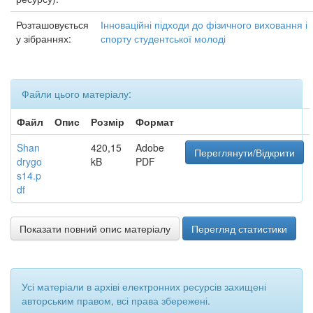
Розташовується
Інноваційні підходи до фізичного виховання і
у зібраннях:
спорту студентської молоді
Файли цього матеріалу:
Файл
Опис
Розмір
Формат
Shan
420,15
Adobe
Переглянути/Відкрити
drygo
kB
PDF
s14.p
df
Показати повний опис матеріалу
Перегляд статистики
Усі матеріали в архіві електронних ресурсів захищені
авторським правом, всі права збережені.