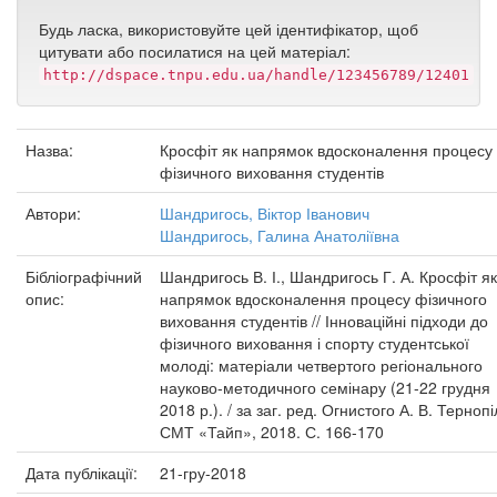
Будь ласка, використовуйте цей ідентифікатор, щоб
цитувати або посилатися на цей матеріал:
http://dspace.tnpu.edu.ua/handle/123456789/12401
Назва:
Кросфіт як напрямок вдосконалення процесу
фізичного виховання студентів
Автори:
Шандригось, Віктор Іванович
Шандригось, Галина Анатоліївна
Бібліографічний
Шандригось В. І., Шандригось Г. А. Кросфіт як
опис:
напрямок вдосконалення процесу фізичного
виховання студентів // Інноваційні підходи до
фізичного виховання і спорту студентської
молоді: матеріали четвертого регіонального
науково-методичного семінару (21-22 грудня
2018 р.). / за заг. ред. Огнистого А. В. Тернопі
СМТ «Тайп», 2018. С. 166-170
Дата публікації:
21-гру-2018