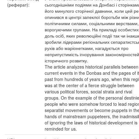
(реферат):
сьогоднішніми подіями на Донбасі і сторінкам
його минулого сторічної давнини, коли цей ре
опинився в центрі запеклої боротьби між різн
політичними силами, соціальними верствами,
ворогуючими групами. На прикладі особистих
доль осіб, яких революційні події так чи інакш
зробили лідерами регіональних сепаратистсь
рухів або маріонетками, нагадується про
неприпустимість ігнорування закономірносте
історичного розвитку.
The article analyzes historical parallels between
current events in the Donbas and the pages of i
past from hundreds of years ago, when this reg
was at the center of a fierce struggle between
various political forces, social strata and rival
groups. On the example of the personal destinie
people who were somehow forced to lead regio
separatist movements or become puppets in th
hands of mainstream puppeteers, the inadmissibi
of ignoring the laws of historical development is
reminded for us.