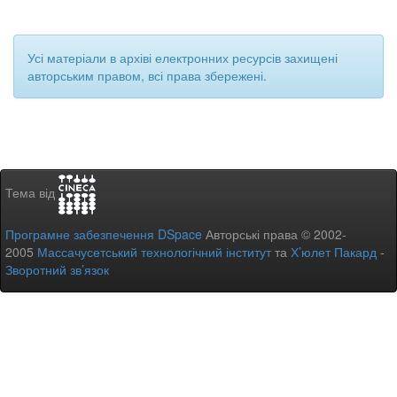
Усі матеріали в архіві електронних ресурсів захищені
авторським правом, всі права збережені.
Тема від
Програмне забезпечення DSpace
Авторські права © 2002-
2005
Массачусетський технологічний інститут
та
Х’юлет Пакард
-
Зворотний зв’язок