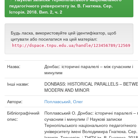
педагогічного університету ім. В. Гнатюка. Сер.
Історія. 2018. Вип. 2, ч. 2
Будь ласка, використовуйте цей ідентифікатор, щоб
цитувати або посилатися на цей матеріал:
http://dspace.tnpu.edu.ua/handle/123456789/12569
Назва:
Донбас: історичні паралелі – між сучасним і
минулим
Інші назви:
DONBASS: HISTORICAL PARALLELS – BETW
MODERN AND MINOR
Автори:
Поплавський, Олег
Бібліографічний
Поплавський О. Донбас: історичні паралелі – 
опис:
сучасним і минулим // Наукові записки
Тернопільського національного педагогічного
університету імені Володимира Гнатюка. Сер.
Історія. Тернопіль : ТНПУ ім. В. Гнатюка, 2018