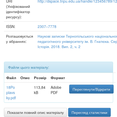
URI
http://dspace.tnpu.edu.ua/handle/123456789/1
(Уніфікований
ідентифікатор
ресурсу):
ISSN:
2307–7778
Розташовується
Наукові записки Тернопільського національно
у зібраннях:
педагогічного університету ім. В. Гнатюка. Сер
Історія. 2018. Вип. 2, ч. 2
Файли цього матеріалу:
Файл
Опис
Розмір
Формат
18Po
113,84
Adobe
Переглянути/Відкрити
plavs
kB
PDF
ky.pdf
Показати повний опис матеріалу
Перегляд статистики