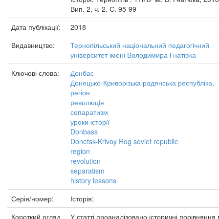
Вип. 2, ч. 2. С. 95-99
Дата публікації:
2018
Видавництво:
Тернопільський національний педагогічний
університет імені Володимира Гнатюка
Ключові слова:
Донбас
Донецько-Криворізька радянська республіка,
регіон
революція
сепаратизм
уроки історії
Donbass
Donetsk-Krivoy Rog soviet republic
region
revolution
separatism
history lessons
Серія/номер:
Історія;
Короткий огляд
У статті проаналізовано історичні порівняння 