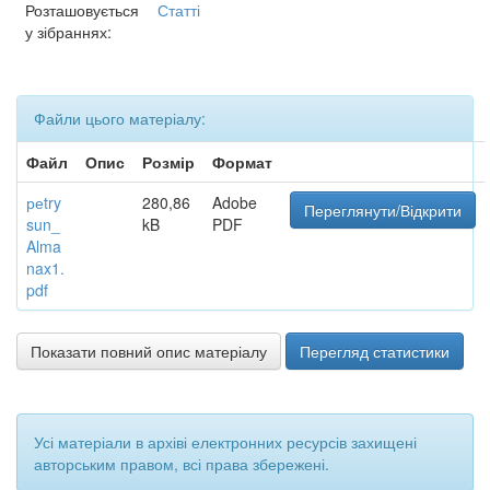
Розташовується
Статті
у зібраннях:
Файли цього матеріалу:
Файл
Опис
Розмір
Формат
реtry
280,86
Adobe
Переглянути/Відкрити
sun_
kB
PDF
Alma
nax1.
pdf
Показати повний опис матеріалу
Перегляд статистики
Усі матеріали в архіві електронних ресурсів захищені
авторським правом, всі права збережені.