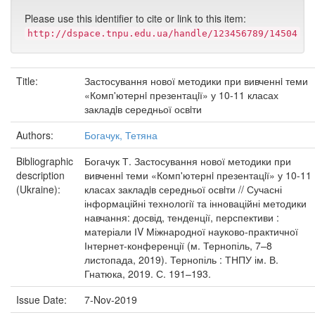
Please use this identifier to cite or link to this item:
http://dspace.tnpu.edu.ua/handle/123456789/14504
Title:
Застосування нової методики при вивченнi теми
«Комп'ютернi презентацiї» у 10-11 класах
закладiв середньої освiти
Authors:
Богачук, Тетяна
Bibliographic
Богачук Т. Застосування нової методики при
description
вивченнi теми «Комп'ютернi презентацiї» у 10-11
(Ukraine):
класах закладiв середньої освiти // Сучасні
інформаційні технології та інноваційні методики
навчання: досвід, тенденції, перспективи :
матеріали ІV Міжнародної науково-практичної
Інтернет-конференції (м. Тернопіль, 7–8
листопада, 2019). Тернопіль : ТНПУ ім. В.
Гнатюка, 2019. С. 191–193.
Issue Date:
7-Nov-2019