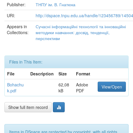
Publisher:
ТНПУ ім. В. Гнатюка
URI:
http://dspace.tnpu.edu.ua/handle/123456789/1450
Appears in
Сучасні інформаційні технології та інноваційні
Collections:
методики навчання: досвід, тенденції,
перспективи
Files in This Item:
File
Description
Size
Format
Bohachu
62,08
Adobe
View/Open
k.pdf
kB
PDF
Show full item record
Items in DSpace are protected by copyright, with all rights