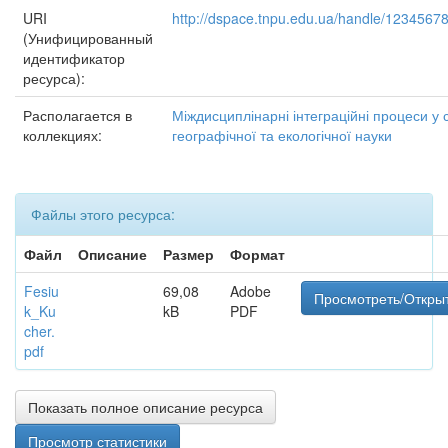
URI
http://dspace.tnpu.edu.ua/handle/1234567
(Унифицированный
идентификатор
ресурса):
Располагается в
Міждисциплінарні інтеграційні процеси у 
коллекциях:
географічної та екологічної науки
Файлы этого ресурса:
Файл
Описание
Размер
Формат
Fesiu
69,08
Adobe
Просмотреть/Откры
k_Ku
kB
PDF
cher.
pdf
Показать полное описание ресурса
Просмотр статистики