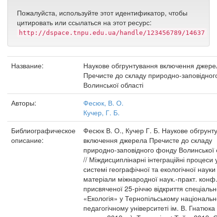
Пожалуйста, используйте этот идентификатор, чтобы
цитировать или ссылаться на этот ресурс:
http://dspace.tnpu.edu.ua/handle/123456789/14637
Название:
Наукове обгрунтування включення джере
Пречисте до складу природно-заповідно
Волинської області
Авторы:
Фесюк, В. О.
Кучер, Г. Б.
Библиографическое
Фесюк В. О., Кучер Г. Б. Наукове обгрунт
описание:
включення джерела Пречисте до складу
природно-заповідного фонду Волинської 
// Міждисциплінарні інтеграційні процеси 
системі географічної та екологічної науки 
матеріали міжнародної наук.-практ. конф
присвяченої 25-річчю відкриття спеціальн
«Екологія» у Тернопільському національ
педагогічному університеті ім. В. Гнатюка 