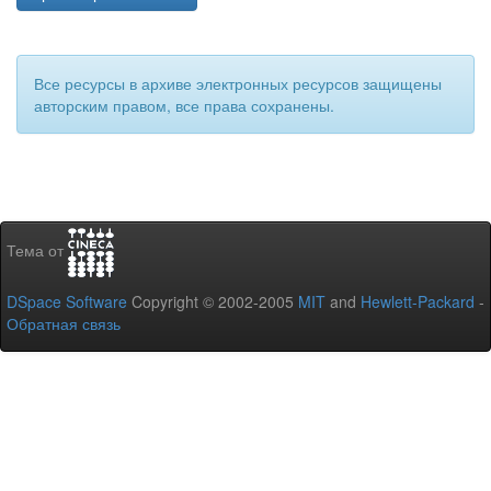
Все ресурсы в архиве электронных ресурсов защищены
авторским правом, все права сохранены.
Тема от
DSpace Software
Copyright © 2002-2005
MIT
and
Hewlett-Packard
-
Обратная связь