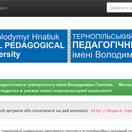
ідка
едагогічного університету імені Володимира Гнатюка
Матері
педагога в умовах нової соціокультурної реальності
щоб цитувати або посилатися на цей матеріал:
http://dspace.tnp
гуманізації навчально-виховного процесу в професійно-технічній ос