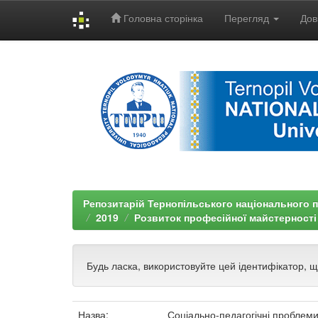
Головна сторінка
Перегляд
Дов
Skip
navigation
Репозитарій Тернопільського національного п
2019
Розвиток професійної майстерності 
Будь ласка, використовуйте цей ідентифікатор, 
Назва:
Соціально-педагогічні проблеми 