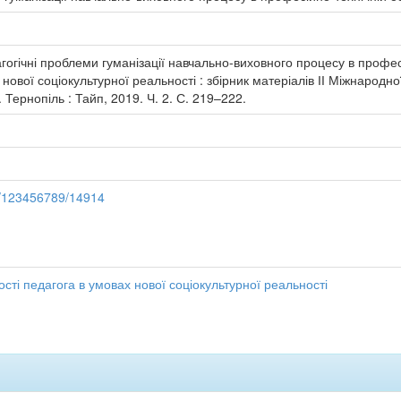
огічні проблеми гуманізації навчально-виховного процесу в професій
нової соціокультурної реальності : збірник матеріалів ІІ Міжнародної
. Тернопіль : Тайп, 2019. Ч. 2. С. 219–222.
le/123456789/14914
сті педагога в умовах нової соціокультурної реальності