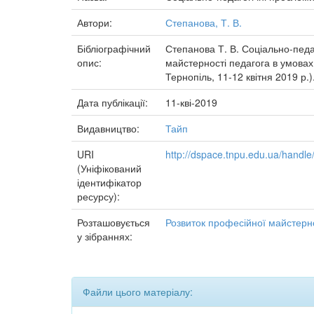
Автори:
Степанова, Т. В.
Бібліографічний
Степанова Т. В. Соціально-педаг
опис:
майстерності педагога в умовах 
Тернопіль, 11-12 квітня 2019 р.)
Дата публікації:
11-кві-2019
Видавництво:
Тайп
URI
http://dspace.tnpu.edu.ua/hand
(Уніфікований
ідентифікатор
ресурсу):
Розташовується
Розвиток професійної майстерно
у зібраннях:
Файли цього матеріалу: