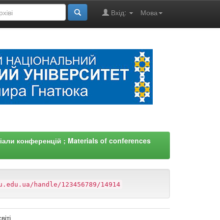
Вхід:
Мова
али конференцій ; Materials of conferences
u.edu.ua/handle/123456789/14914
віті