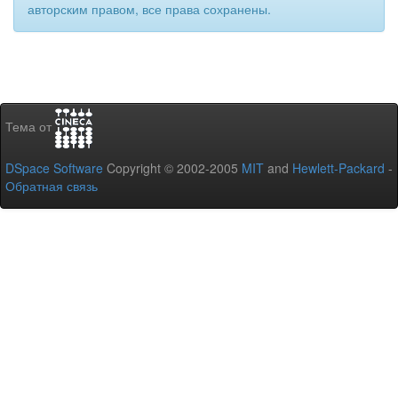
авторским правом, все права сохранены.
Тема от
DSpace Software
Copyright © 2002-2005
MIT
and
Hewlett-Packard
-
Обратная связь