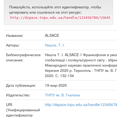
Пожалуйста, используйте этот идентификатор, чтобы
цитировать или ссылаться на этот ресурс:
http://dspace.tnpu.edu.ua/handle/123456789/15645
Название:
ALSACE
Авторы:
Ништа, Т. І.
Библиографическое
Ништа Т. І. ALSACE // Франкофонія в умо
описание:
глобалізації і полікультурності світу : збірни
Міжнародної науково-практичної конфере
березня 2020 р. Тернопіль : ТНПУ ім. В. 
2020. С. 132-134
Дата публикации:
19-мар-2020
Издательство:
ТНПУ ім. В. Гнатюка
URI
http://dspace.tnpu.edu.ua/handle/1234567
(Унифицированный
идентификатор