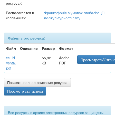
ресурса):
Располагается в
Франкофонія в умовах глобалізації і
коллекциях:
полікультурності світу
Файлы этого ресурса:
Файл
Описание
Размер
Формат
59_N
55,92
Adobe
Просмотреть/Откры
yshta.
kB
PDF
pdf
Показать полное описание ресурса
Просмотр статистики
Все ресурсы в архиве электронных ресурсов защищены