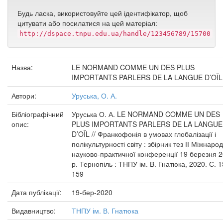
Будь ласка, використовуйте цей ідентифікатор, щоб
цитувати або посилатися на цей матеріал:
http://dspace.tnpu.edu.ua/handle/123456789/15700
Назва:
LE NORMAND COMME UN DES PLUS
IMPORTANTS PARLERS DE LA LANGUE D’OÏL
Автори:
Уруська, О. А.
Бібліографічний
Уруська О. А. LE NORMAND COMME UN DES
опис:
PLUS IMPORTANTS PARLERS DE LA LANGUE
D’OÏL // Франкофонія в умовах глобалізації і
полікультурності світу : збірник тез ІІ Міжнаро
науково-практичної конференції 19 березня 
р. Тернопіль : ТНПУ ім. В. Гнатюка, 2020. С. 1
159
Дата публікації:
19-бер-2020
Видавництво:
ТНПУ ім. В. Гнатюка