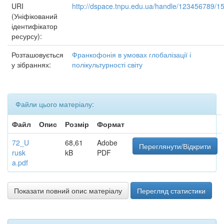
URI
http://dspace.tnpu.edu.ua/handle/123456789/1
(Уніфікований
ідентифікатор
ресурсу):
Розташовується
Франкофонія в умовах глобалізації і
у зібраннях:
полікультурності світу
Файли цього матеріалу:
Файл
Опис
Розмір
Формат
72_U
68,61
Adobe
Переглянути/Відкрити
rusk
kB
PDF
a.pdf
Показати повний опис матеріалу
Перегляд статистики