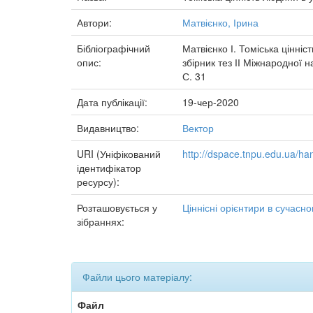
Автори:
Матвієнко, Ірина
Бібліографічний
Матвієнко І. Томіська цінніс
опис:
збірник тез ІІ Міжнародної 
С. 31
Дата публікації:
19-чер-2020
Видавництво:
Вектор
URI (Уніфікований
http://dspace.tnpu.edu.ua/h
ідентифікатор
ресурсу):
Розташовується у
Ціннісні орієнтири в сучасно
зібраннях:
Файли цього матеріалу:
Файл