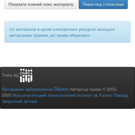
Показати повний опис матеріалу
Перегляд статистики
Усі матеріали в архіві електронних ресурсів захищені
авторським правом, всі права збережені.
Тема від
Програмне забезпечення DSpace
Авторські права © 2002-
2005
Массачусетський технологічний інститут
та
Х’юлет Пакард
-
Зворотний зв’язок