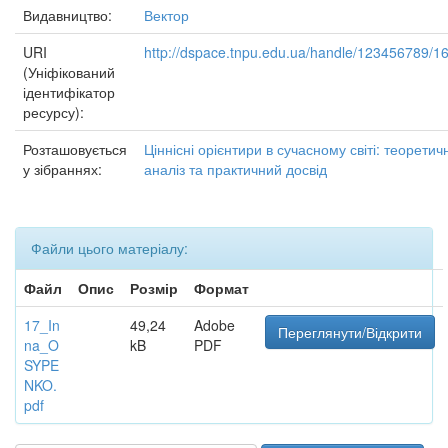
Видавництво:
Вектор
URI
http://dspace.tnpu.edu.ua/handle/123456789/1
(Уніфікований
ідентифікатор
ресурсу):
Розташовується
Ціннісні орієнтири в сучасному світі: теоретич
у зібраннях:
аналіз та практичний досвід
Файли цього матеріалу:
Файл
Опис
Розмір
Формат
17_In
49,24
Adobe
Переглянути/Відкрити
na_O
kB
PDF
SYPE
NKO.
pdf