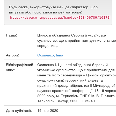
Будь ласка, використовуйте цей ідентифікатор, щоб
цитувати або посилатися на цей матеріал:
http://dspace.tnpu.edu.ua/handle/123456789/16170
Назва:
Цінності об’єднаної Європи й українське
суспільство: що є прийнятним для мене та мо
середовища
Автори:
Осипенко, Інна
Бібліографічний
Осипенко І. Цінності об’єднаної Європи й
опис:
українське суспільство: що є прийнятним для
мене та мого середовища // Ціннісні орієнтир
сучасному світі: теоретичний аналіз та
практичний досвід: збірник тез ІІ Міжнародної
науково-практичної конференції, 18-19 червн
2020 року, м. Тернопіль. ТНПУ ім. В. Гнатюка.
Тернопіль: Вектор, 2020. С. 39-40
Дата публікації:
19-чер-2020