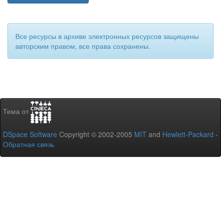
Все ресурсы в архиве электронных ресурсов защищены
авторским правом, все права сохранены.
Тема от
DSpace Software
Copyright © 2002-2005
MIT
and
Hewlett-Packard
-
Обратная связь