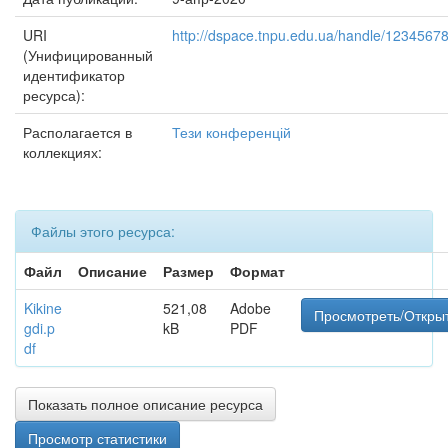
URI
http://dspace.tnpu.edu.ua/handle/1234567
(Унифицированный
идентификатор
ресурса):
Располагается в
Тези конференцій
коллекциях:
Файлы этого ресурса:
Файл
Описание
Размер
Формат
Kikine
521,08
Adobe
Просмотреть/Откры
gdi.p
kB
PDF
df
Показать полное описание ресурса
Просмотр статистики