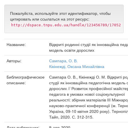
Пожалуйста, используйте этот идентификатор, чтобы
цитировать или ссылаться на этот ресурс:
http://dspace.tnpu.edu.ua/handle/123456789/17052
Название:
Відкриті родинні студії як інноваційна пед
модель освіти дорослих
Авторы:
Сампара, О. В.
Кікінежді, Оксана Михайлівна
Библиографическое
Сампара О. В., Кікінежді О. М. Відкриті р
описание:
студії як інноваційна педагогічна модель 
дорослих // Розвиток професійної майсте
педагога в умовах нової соціокультурної
реальності: збірник матеріалів ІІІ Міжнар
науково-практичної конференції (м. Терно
Україна, 09-10 квітня 2020 року). Тернопіл
Тайп, 2020. С. 312-315.
Дата публикации:
9-апр-2020