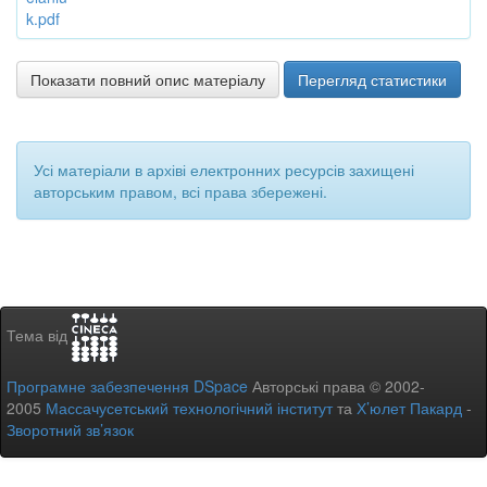
k.pdf
Показати повний опис матеріалу
Перегляд статистики
Усі матеріали в архіві електронних ресурсів захищені
авторським правом, всі права збережені.
Тема від
Програмне забезпечення DSpace
Авторські права © 2002-
2005
Массачусетський технологічний інститут
та
Х’юлет Пакард
-
Зворотний зв’язок