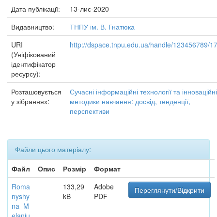
Дата публікації:
13-лис-2020
Видавництво:
ТНПУ ім. В. Гнатюка
URI
http://dspace.tnpu.edu.ua/handle/123456789/1
(Уніфікований
ідентифікатор
ресурсу):
Розташовується
Сучасні інформаційні технології та інноваційні
у зібраннях:
методики навчання: досвід, тенденції,
перспективи
Файли цього матеріалу:
Файл
Опис
Розмір
Формат
Roma
133,29
Adobe
Переглянути/Відкрити
nyshy
kB
PDF
na_M
elaniu