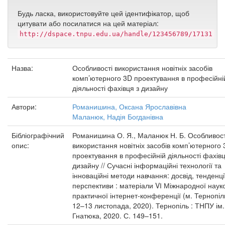
Будь ласка, використовуйте цей ідентифікатор, щоб
цитувати або посилатися на цей матеріал:
http://dspace.tnpu.edu.ua/handle/123456789/17131
Назва:
Особливості використання новітніх засобів
комп’ютерного 3D проектування в професійні
діяльності фахівця з дизайну
Автори:
Романишина, Оксана Ярославівна
Маланюк, Надія Богданівна
Бібліографічний
Романишина О. Я., Маланюк Н. Б. Особливост
опис:
використання новітніх засобів комп’ютерного
проектування в професійній діяльності фахівц
дизайну // Сучасні інформаційні технології та
інноваційні методи навчання: досвід, тенденці
перспективи : матеріали VІ Міжнародної наук
практичної інтернет-конференції (м. Тернопіл
12–13 листопада, 2020). Тернопіль : ТНПУ ім.
Гнатюка, 2020. С. 149–151.