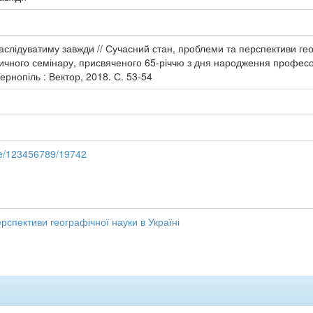
аслідуватиму завжди // Сучасний стан, проблеми та перспективи гео
тичного семінару, присвяченого 65-річчю з дня народження профес
Тернопіль : Вектор, 2018. С. 53-54
dle/123456789/19742
рспективи географічної науки в Україні