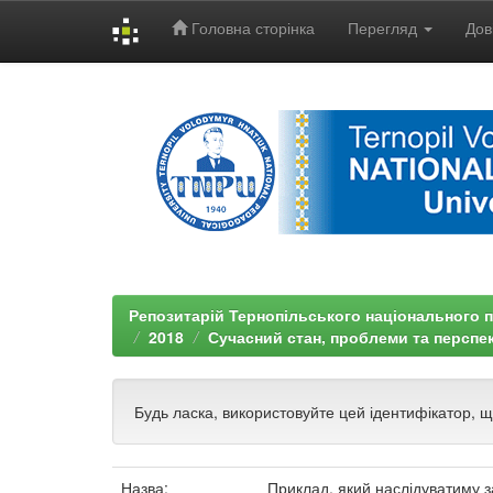
Головна сторінка
Перегляд
Дов
Skip
navigation
Репозитарій Тернопільського національного п
2018
Сучасний стан, проблеми та перспек
Будь ласка, використовуйте цей ідентифікатор, 
Назва:
Приклад, який наслідуватиму 