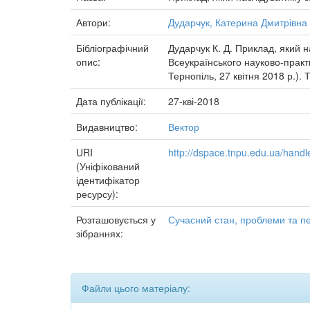
Автори:
Дударчук, Катерина Дмитрівна
Бібліографічний
Дударчук К. Д. Приклад, який н
опис:
Всеукраїнського науково-прак
Тернопіль, 27 квітня 2018 р.). 
Дата публікації:
27-кві-2018
Видавництво:
Вектор
URI
http://dspace.tnpu.edu.ua/han
(Уніфікований
ідентифікатор
ресурсу):
Розташовується у
Сучасний стан, проблеми та пе
зібраннях:
Файли цього матеріалу: