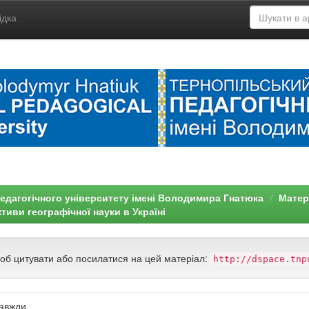
ідка
едагогічного університету імені Володимира Гнатюка
Матері
тиви географічної науки в Україні
щоб цитувати або посилатися на цей матеріал:
http://dspace.tnp
завжди