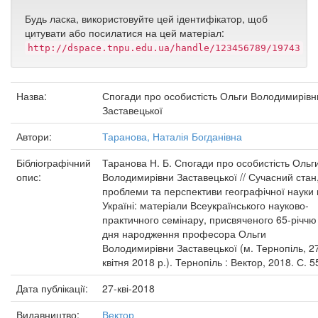
Будь ласка, використовуйте цей ідентифікатор, щоб
цитувати або посилатися на цей матеріал:
http://dspace.tnpu.edu.ua/handle/123456789/19743
Назва:
Спогади про особистість Ольги Володимирівн
Заставецької
Автори:
Таранова, Наталія Богданівна
Бібліографічний
Таранова Н. Б. Спогади про особистість Ольг
опис:
Володимирівни Заставецької // Сучасний стан
проблеми та перспективи географічної науки 
Україні: матеріали Всеукраїнського науково-
практичного семінару, присвяченого 65-річчю
дня народження професора Ольги
Володимирівни Заставецької (м. Тернопіль, 2
квітня 2018 р.). Тернопіль : Вектор, 2018. С. 5
Дата публікації:
27-кві-2018
Видавництво:
Вектор