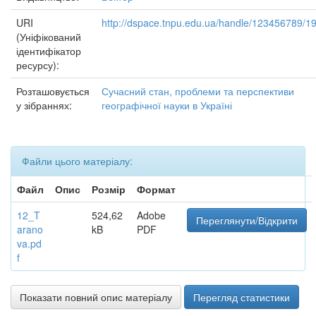
URI
http://dspace.tnpu.edu.ua/handle/123456789/1
(Уніфікований
ідентифікатор
ресурсу):
Розташовується
Сучасний стан, проблеми та перспективи
у зібраннях:
географічної науки в Україні
Файли цього матеріалу:
Файл
Опис
Розмір
Формат
12_T
524,62
Adobe
Переглянути/Відкрити
arano
kB
PDF
va.pd
f
Показати повний опис матеріалу
Перегляд статистики