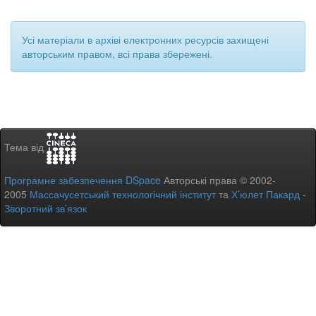
Усі матеріали в архіві електронних ресурсів захищені
авторським правом, всі права збережені.
Тема від
Програмне забезпечення DSpace
Авторські права © 2002-
2005
Массачусетський технологічний інститут
та
Х’юлет Пакард
-
Зворотний зв’язок