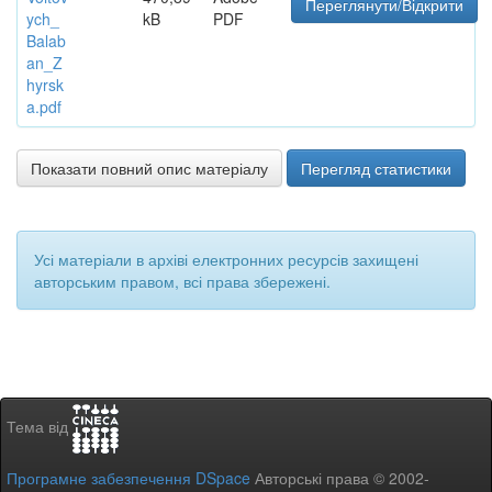
Переглянути/Відкрити
ych_
kB
PDF
Balab
an_Z
hyrsk
a.pdf
Показати повний опис матеріалу
Перегляд статистики
Усі матеріали в архіві електронних ресурсів захищені
авторським правом, всі права збережені.
Тема від
Програмне забезпечення DSpace
Авторські права © 2002-