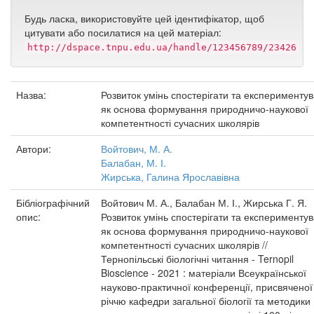
Будь ласка, використовуйте цей ідентифікатор, щоб
цитувати або посилатися на цей матеріал:
http://dspace.tnpu.edu.ua/handle/123456789/23426
Назва:
Розвиток умінь спостерігати та експерименту
як основа формування природничо-наукової
компетентності сучасних школярів
Автори:
Войтович, М. А.
Балабан, М. І.
Жирська, Галина Ярославівна
Бібліографічний
Войтович М. А., Балабан М. І., Жирська Г. Я.
опис:
Розвиток умінь спостерігати та експерименту
як основа формування природничо-наукової
компетентності сучасних школярів //
Тернопільські біологічні читання - Ternopil
Bioscience - 2021 : матеріали Всеукраїнської
науково-практичної конференції, присвяченої
річчю кафедри загальної біології та методики