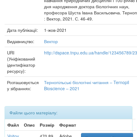
навчання природничих дисциплін і 100-річчю 
дня народження доктора біологічних наук,
професора Шуста Івана Васильовича. Терноп
: Вектор, 2021. С. 46-49.
Дата публікації:
1-жов-2021
Видавництво:
Вектор
URI
http://dspace.tnpu.edu.ua/handle/123456789/2
(Уніфікований
ідентифікатор
ресурсу):
Розташовується
Тернопільські біологічні читання – Ternopil
у зібраннях:
Bioscience – 2021
Файли цього матеріалу:
Файл
Опис
Розмір
Формат
Voitov
470,89
Adobe