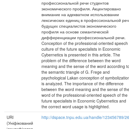
профессиональной речи студентов
экономического профиля. Акцентировано
внимание на адекватном использовании
лексических единиц в профессиональной реч
будущих специалистов экономического
профиля на основе семантической
дифференциации профессиональной речи.
Conception of the professional-oriented speech
culture of the future specialists in Economic
Cybernetics is presented in this article. The
problem of the difference between the word
meaning and the sense of the word according t
the semantic triangle of G. Frege and
psychological Lakan conception of symbolizatio
is analyzed. The importance of the difference
between the word meaning and the sense of th
word of the professional-oriented speech of the
future specialists in Economic Cybernetics and
the correct word usage is highlighted.
URI
http://dspace.tnpu.edu.ua/handle/123456789/2
(Уніфікований
ідентифікатор