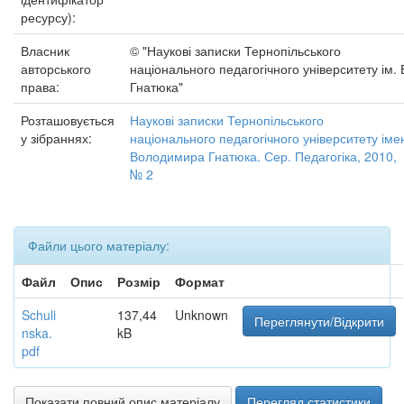
ресурсу):
Власник
© "Наукові записки Тернопільського
авторського
національного педагогічного університету ім. 
права:
Гнатюка"
Розташовується
Наукові записки Тернопільського
у зібраннях:
національного педагогічного університету іме
Володимира Гнатюка. Сер. Педагогіка, 2010,
№ 2
Файли цього матеріалу:
Файл
Опис
Розмір
Формат
Schuli
137,44
Unknown
Переглянути/Відкрити
nska.
kB
pdf
Показати повний опис матеріалу
Перегляд статистики