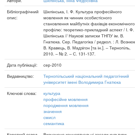
Автори:
Шилінська, Інна Федосіївна
Бібліографічний
Шилінська, І. Ф. Культура професійного
опис:
мовлення як чинник особистісного
становлення майбутніх фахівців економічного
профілю: теоретико-прикладний аспект / І. Ф.
Шилінська // Наукові записки ТНПУ ім. В.
Гнатюка. Сер. Педагогіка / редкол. : Л. Вознюк
В. Кравець, В. Мадзігон [та ін.]. – Тернопіль,
2010. – № 2. – С. 131-137.
Дата публікації:
сер-2010
Видавництво:
Тернопільський національний педагогічний
університет імені Володимира Гнатюка
Ключові слова:
культура
професійне мовлення
породження мовлення
значення
смисл
семантика
Короткий огляд
Визначено концептуальні засади культури