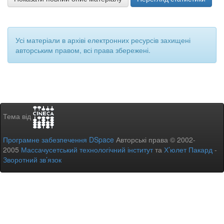
Усі матеріали в архіві електронних ресурсів захищені
авторським правом, всі права збережені.
Тема від
Програмне забезпечення DSpace
Авторські права © 2002-
2005
Массачусетський технологічний інститут
та
Х’юлет Пакард
-
Зворотний зв’язок