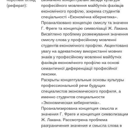
(реферат):
професійного мовлення майбутніх фахівців
економічного профілю, зокрема студентів
спеціальності «Економічна кібернетика».
Проаналізовано концепцію смислу та значен
Г. Фреге та концепцію символізації Ж. Лакана
Висвітлено проблему розмежування значення 
смислу слова у професійному мовленні
студентів економічного профілю. Акцентован
увагу на адекватному використанні мовних
знаків у професійному мовленні майбутніх
фахівців економічного профілю на основі
семантичної диференціації професійної
лексики.
Раскрыты концептуальные основы культуры
профессиональной речи будущих
специалистов экономического профиля, а
именно студентов специальности
«Экономическая кибернетика».
Проанализирована концепция смысла и
значения Г. Фреге и концепция символизаци
Ж. Лакана. Рассмотрена проблема
разграничения значения и смысла слова в