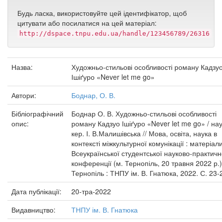
Будь ласка, використовуйте цей ідентифікатор, щоб
цитувати або посилатися на цей матеріал:
http://dspace.tnpu.edu.ua/handle/123456789/26316
Назва:
Художньо-стильові особливості роману Кадзу
Ішіґуро «Never let me go»
Автори:
Боднар, О. В.
Бібліографічний
Боднар О. В. Художньо-стильові особливості
опис:
роману Кадзуо Ішіґуро «Never let me go» / нау
кер. І. В.Малишівська // Мова, освіта, наука в
контексті міжкультурної комунікації : матеріали 
Всеукраїнської студентської науково-практичн
конференції (м. Тернопіль, 20 травня 2022 р.)
Тернопіль : ТНПУ ім. В. Гнатюка, 2022. С. 23-
Дата публікації:
20-тра-2022
Видавництво:
ТНПУ ім. В. Гнатюка