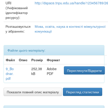
URI
http://dspace.tnpu.edu.ua/handle/123456789/2
(Уніфікований
ідентифікатор
ресурсу):
Розташовується
Мова, освіта, наука в контексті міжкультурної
у зібраннях:
комунікації
Файли цього матеріалу:
Файл
Опис
Розмір
Формат
9_Bo
252,38
Adobe
Переглянути/Відкрити
dnar.
kB
PDF
pdf
Показати повний опис матеріалу
Перегляд статистики