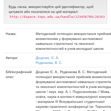
Будь ласка, використовуйте цей ідентифікатор, щоб
цитувати або посилатися на цей матеріал:
http://dspace.tnpu.edu.ua/handle/123456789/26343
Назва:
Методичний потенціал використання прийомі
мнемотехніки у формуванні англомовної
навчально-стратегічної та лексичної
компетентностей в учнів молодшої школи
Автори:
Доценко, Є. А.
Роденкова, В. С.
Бібліографічний
Доценко Є. А., Роденкова В. С. Методичний
опис:
потенціал використання прийомів мнемотехні
формуванні англомовної навчально-стратегіч
та лексичної компетентностей в учнів молодш
школи / наук. кер. А. І. Подосиннікова // Мова,
освіта, наука в контексті міжкультурної комунік
: матеріали ІІІ Всеукраїнської студентської
науково-практичної конференції (м. Тернопіль