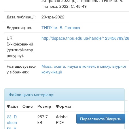
20 травня 2022 р.). Тернопіль : ТНПУ ім. В.
Гнатюка, 2022. С. 48-49
Дата публікації:
20-тра-2022
Видавництво:
ТНПУ ім. В. Гнатюка
URI
http://dspace.tnpu.edu.ua/handle/123456789/2
(Уніфікований
ідентифікатор
ресурсу):
Розташовується
Мова, освіта, наука в контексті міжкультурної
у зібраннях:
комунікації
Файли цього матеріалу:
Файл
Опис
Розмір
Формат
23_D
257,7
Adobe
Переглянути/Відкрити
otsen
kB
PDF
ko_R