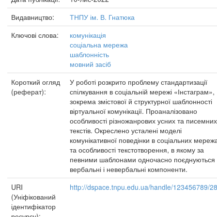
Видавництво:
ТНПУ ім. В. Гнатюка
Ключові слова:
комунікація
соціальна мережа
шаблонність
мовний засіб
Короткий огляд
У роботі розкрито проблему стандартизації
(реферат):
спілкування в соціальній мережі «Інстаграм»,
зокрема змістової й структурної шаблонності
віртуальної комунікації. Проаналізовано
особливості різножанрових усних та писемних
текстів. Окреслено усталені моделі
комунікативної поведінки в соціальних мереж
та особливості текстотворення, в якому за
певними шаблонами одночасно поєднуються
вербальні і невербальні компоненти.
URI
http://dspace.tnpu.edu.ua/handle/123456789/2
(Уніфікований
ідентифікатор
ресурсу):