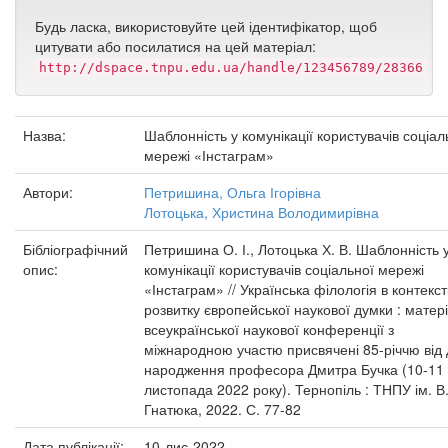
Будь ласка, використовуйте цей ідентифікатор, щоб
цитувати або посилатися на цей матеріал:
http://dspace.tnpu.edu.ua/handle/123456789/28366
Назва:
Шаблонність у комунікації користувачів соціал
мережі «Інстаграм»
Автори:
Петришина, Ольга Ігорівна
Лотоцька, Христина Володимирівна
Бібліографічний
Петришина О. І., Лотоцька Х. В. Шаблонність 
опис:
комунікації користувачів соціальної мережі
«Інстаграм» // Українська філологія в контекст
розвитку європейської наукової думки : матер
всеукраїнської наукової конференції з
міжнародною участю присвячені 85-річчю від
народження професора Дмитра Бучка (10-11
листопада 2022 року). Тернопіль : ТНПУ ім. В
Гнатюка, 2022. С. 77-82
Дата публікації:
10-лис-2022