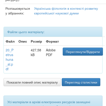
Розташовується
Українська філологія в контексті розвитку
у зібраннях:
європейської наукової думки
Файли цього матеріалу:
Файл
Опис
Розмір
Формат
20_P
427,58
Adobe
Переглянути/Відкрити
etrus
kB
PDF
huna
_al.p
df
Показати повний опис матеріалу
Перегляд статистики
Усі матеріали в архіві електронних ресурсів захищені