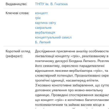
Видавництво:
ТНПУ ім. В. Гнатюка
Ключові слова:
концепт
гріх
картина світу
сакральне
вербалізація
концептуальний смисл
Б. Лепкий
Короткий огляд
Дослідження присвячене аналізу особливосте
(реферат):
лінгвалізації концепту «гріх», реалізованому в
поетичному дискурсі Богдана Лепкого. Розгля
його семантику, окреслено парадигматичні
відношення лексеми-вербалізатора «гріх», та 
словотвірний потенціал. Проаналізовано окре
тропеїчні одиниції, насамперед епітети.
З’ясовано конототивне забарвлення, що сутт
доповнює уявлення про мовно-ментальну
одиницю. Проведені спостереження засвідчил
що концепт «гріх» є когнітивно багатопланови
полісемантичним та займає вагоме місце в