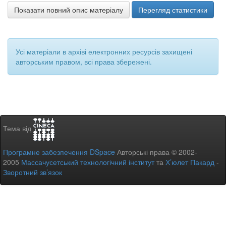
Показати повний опис матеріалу
Перегляд статистики
Усі матеріали в архіві електронних ресурсів захищені
авторським правом, всі права збережені.
Тема від
Програмне забезпечення DSpace
Авторські права © 2002-
2005
Массачусетський технологічний інститут
та
Х’юлет Пакард
-
Зворотний зв’язок