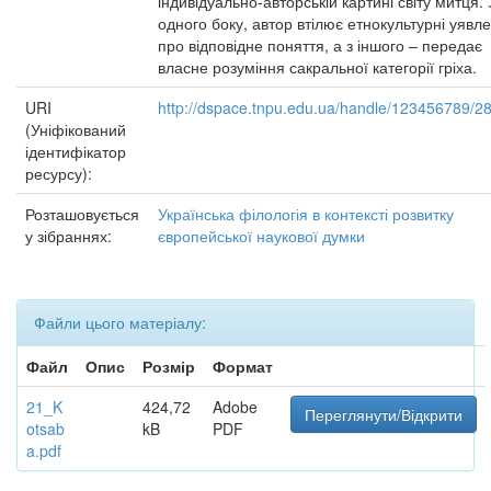
індивідуально-авторській картині світу митця. 
одного боку, автор втілює етнокультурні уявл
про відповідне поняття, а з іншого – передає
власне розуміння сакральної категорії гріха.
URI
http://dspace.tnpu.edu.ua/handle/123456789/2
(Уніфікований
ідентифікатор
ресурсу):
Розташовується
Українська філологія в контексті розвитку
у зібраннях:
європейської наукової думки
Файли цього матеріалу:
Файл
Опис
Розмір
Формат
21_K
424,72
Adobe
Переглянути/Відкрити
otsab
kB
PDF
a.pdf