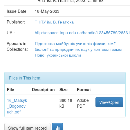
ТНПУ ім. В. Гнатюка, 2023. С. 65-68
Issue Date:
18-May-2023
Publisher:
ТНПУ ім. В. Гнатюка
URI:
http://dspace.tnpu.edu.ua/handle/123456789/2886
Appears in
Підготовка майбутніх учителів фізики, хімії,
Collections:
біології та природничих наук у контексті вимог
Нової української школи
Files in This Item:
File
Description
Size
Format
16_Matsyk
360,18
Adobe
View/Open
_Bogonov
kB
PDF
uch.pdf
Show full item record