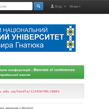
Вхід:
Мова
али конференцій ; Materials of conferences
 української школи
u.edu.ua/handle/123456789/28863
х закладів з біології