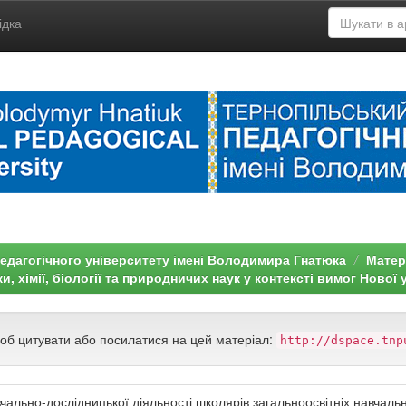
ідка
едагогічного університету імені Володимира Гнатюка
Матері
и, хімії, біології та природничих наук у контексті вимог Нової
щоб цитувати або посилатися на цей матеріал:
http://dspace.tnp
чально-дослідницької діяльності школярів загальноосвітніх навчальни