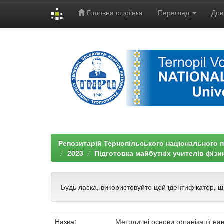
Головна сторінка
Перегляд
Дов
Skip
navigation
Репозитарій Тернопільського національного п
2023
Підготовка майбутніх учителів фізик
Будь ласка, використовуйте цей ідентифікатор, 
Назва:
Методичні основи організації нав