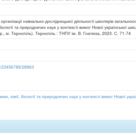
рганізації навчально-дослідницької діяльності школярів загальноосвіт
, біології та природничих наук у контексті вимог Нової української 
., м. Тернопіль). Тернопіль : ТНПУ ім. В. Гнатюка, 2023. С. 71-74
e/123456789/28863
ики, хімії, біології та природничих наук у контексті вимог Нової укр