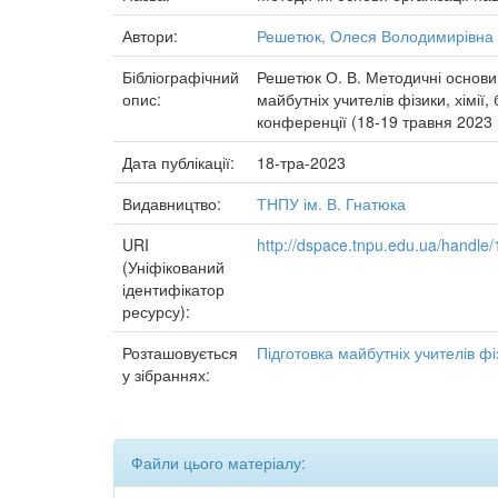
Автори:
Решетюк, Олеся Володимирівна
Бібліографічний
Решетюк О. В. Методичні основи о
опис:
майбутніх учителів фізики, хімії
конференції (18-19 травня 2023 р
Дата публікації:
18-тра-2023
Видавництво:
ТНПУ ім. В. Гнатюка
URI
http://dspace.tnpu.edu.ua/handl
(Уніфікований
ідентифікатор
ресурсу):
Розташовується
Підготовка майбутніх учителів фіз
у зібраннях:
Файли цього матеріалу: