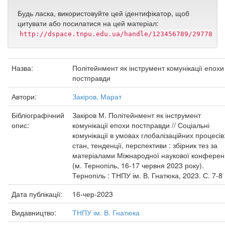
Будь ласка, використовуйте цей ідентифікатор, щоб
цитувати або посилатися на цей матеріал:
http://dspace.tnpu.edu.ua/handle/123456789/29778
Назва:
Політейнмент як інструмент комунікації епохи
постправди
Автори:
Закіров, Марат
Бібліографічний
Закіров М. Політейнмент як інструмент
опис:
комунікації епохи постправди // Соціальні
комунікації в умовах глобалізаційних процесів
стан, тенденції, перспективи : збірник тез за
матеріалами Міжнародної наукової конференц
(м. Тернопіль, 16-17 червня 2023 року).
Тернопіль : ТНПУ ім. В. Гнатюка, 2023. С. 7-8
Дата публікації:
16-чер-2023
Видавництво:
ТНПУ ім. В. Гнатюка