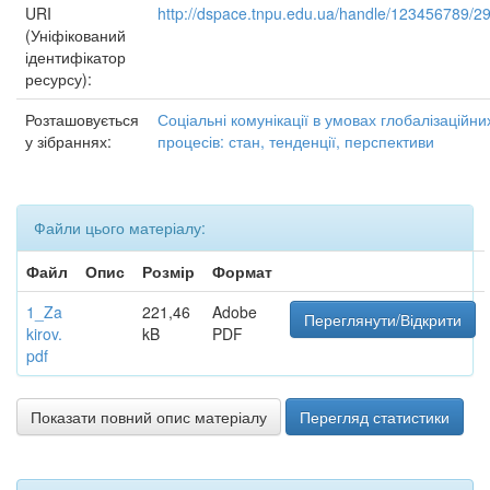
URI
http://dspace.tnpu.edu.ua/handle/123456789/2
(Уніфікований
ідентифікатор
ресурсу):
Розташовується
Соціальні комунікації в умовах глобалізаційни
у зібраннях:
процесів: стан, тенденції, перспективи
Файли цього матеріалу:
Файл
Опис
Розмір
Формат
1_Za
221,46
Adobe
Переглянути/Відкрити
kirov.
kB
PDF
pdf
Показати повний опис матеріалу
Перегляд статистики