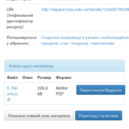
URI
http://dspace.tnpu.edu.ua/handle/123456789/2
(Уніфікований
ідентифікатор
ресурсу):
Розташовується
Соціальні комунікації в умовах глобалізаційни
у зібраннях:
процесів: стан, тенденції, перспективи
Файли цього матеріалу:
Файл
Опис
Розмір
Формат
5_Kal
226,6
Adobe
Переглянути/Відкрити
univ.p
kB
PDF
df
Показати повний опис матеріалу
Перегляд статистики