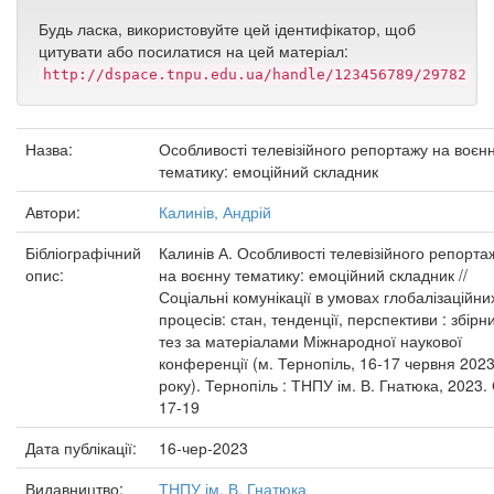
Будь ласка, використовуйте цей ідентифікатор, щоб
цитувати або посилатися на цей матеріал:
http://dspace.tnpu.edu.ua/handle/123456789/29782
Назва:
Особливості телевізійного репортажу на воєн
тематику: емоційний складник
Автори:
Калинів, Андрій
Бібліографічний
Калинів А. Особливості телевізійного репорта
опис:
на воєнну тематику: емоційний складник //
Соціальні комунікації в умовах глобалізаційни
процесів: стан, тенденції, перспективи : збірн
тез за матеріалами Міжнародної наукової
конференції (м. Тернопіль, 16-17 червня 202
року). Тернопіль : ТНПУ ім. В. Гнатюка, 2023. 
17-19
Дата публікації:
16-чер-2023
Видавництво:
ТНПУ ім. В. Гнатюка