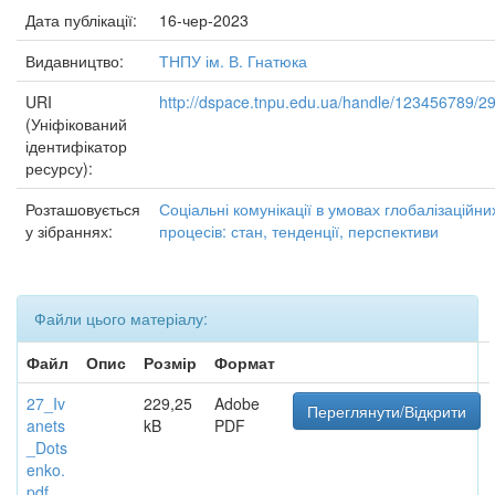
Дата публікації:
16-чер-2023
Видавництво:
ТНПУ ім. В. Гнатюка
URI
http://dspace.tnpu.edu.ua/handle/123456789/2
(Уніфікований
ідентифікатор
ресурсу):
Розташовується
Соціальні комунікації в умовах глобалізаційни
у зібраннях:
процесів: стан, тенденції, перспективи
Файли цього матеріалу:
Файл
Опис
Розмір
Формат
27_Iv
229,25
Adobe
Переглянути/Відкрити
anets
kB
PDF
_Dots
enko.
pdf