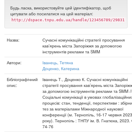
Будь ласка, використовуйте цей ідентифікатор, щоб
цитувати або посилатися на цей матеріал:
http://dspace.tnpu.edu.ua/handle/123456789/29831
Назва:
Сучасні комунікаційні стратегії просування
кав’ярень міста Запоріжжя за допомогою
інструментів реклами та SMM
Автори:
Іванець, Тетяна
Доценко, Катерина
Бібліографічний
Іванець Т., Доценко К. Сучасні комунікаційні
опис:
стратегії просування кав’ярень міста Запоріж
за допомогою інструментів реклами та SMM //
Соціальні комунікації в умовах глобалізаційни
процесів: стан, тенденції, перспективи : збірн
тез за матеріалами Міжнародної наукової
конференції (м. Тернопіль, 16-17 червня 202
року). Тернопіль : ТНПУ ім. В. Гнатюка, 2023. 
74-76