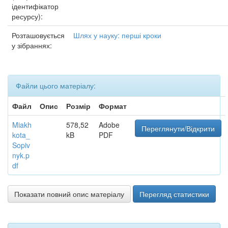
ідентифікатор
ресурсу):
Розташовується
Шлях у науку: перші кроки
у зібраннях:
Файли цього матеріалу:
Файл
Опис
Розмір
Формат
Miakh
578,52
Adobe
Переглянути/Відкрити
kota_
kB
PDF
Sopiv
nyk.p
df
Показати повний опис матеріалу
Перегляд статистики