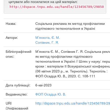
цитувати або посилатися на цей матеріал:
http://dspace.tnpu.edu.ua/handle/123456789/29850
Назва:
Соціальна реклама як метод профілактики
підліткового тютюнопаління в Україні
Автори:
М’яхкота, Є. М.
Сопівник, Г. Я.
Бібліографічний
М’яхкота Є. М., Сопівник Г. Я. Соціальна рек
опис:
як метод профілактики підліткового
тютюнопаління в Україні // Шлях у науку: перш
кроки : матеріали ІІ Всеукраїнської конференці
(06 квітня 2023 р., м. Тернопіль). Тернопіль :
ФОП Осадца Ю. В,, 2023. С. 108-111
Дата публікації:
6-кві-2023
Видавництво:
ФОП Осадца Ю. В.
URI
http://dspace.tnpu.edu.ua/handle/123456789/2
(Уніфікований