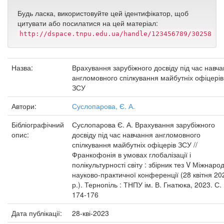
Будь ласка, використовуйте цей ідентифікатор, щоб
цитувати або посилатися на цей матеріал:
http://dspace.tnpu.edu.ua/handle/123456789/30258
Назва:
Врахування зарубіжного досвіду під час навч
англомовного спілкування майбутніх офіцерів
ЗСУ
Автори:
Суслопарова, Є. А.
Бібліографічний
Суслопарова Є. А. Врахування зарубіжного
опис:
досвіду під час навчання англомовного
спілкування майбутніх офіцерів ЗСУ //
Франкофонія в умовах глобалізації і
полікультурності світу : збірник тез V Міжнаро
науково-практичної конференції (28 квітня 20
р.). Тернопіль : ТНПУ ім. В. Гнатюка, 2023. С.
174-176
Дата публікації:
28-кві-2023