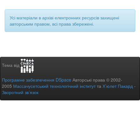
Усі матеріали в архіві електронних ресурсів захищені
авторським правом, всі права збережені.
Тема від
Програмне забезпечення DSpace
Авторські права © 2002-
2005
Массачусетський технологічний інститут
та
Х’юлет Пакард
-
Зворотний зв’язок