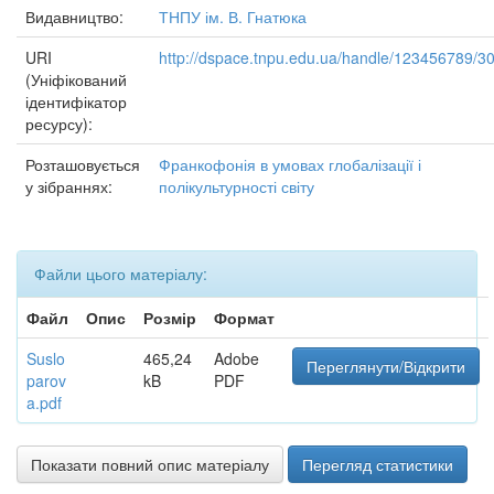
Видавництво:
ТНПУ ім. В. Гнатюка
URI
http://dspace.tnpu.edu.ua/handle/123456789/3
(Уніфікований
ідентифікатор
ресурсу):
Розташовується
Франкофонія в умовах глобалізації і
у зібраннях:
полікультурності світу
Файли цього матеріалу:
Файл
Опис
Розмір
Формат
Suslo
465,24
Adobe
Переглянути/Відкрити
parov
kB
PDF
a.pdf
Показати повний опис матеріалу
Перегляд статистики