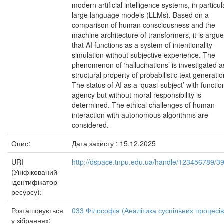
modern artificial intelligence systems, in particul
large language models (LLMs). Based on a
comparison of human consciousness and the
machine architecture of transformers, it is argu
that AI functions as a system of intentionality
simulation without subjective experience. The
phenomenon of ‘hallucinations’ is investigated a
structural property of probabilistic text generatio
The status of AI as a ‘quasi-subject’ with functio
agency but without moral responsibility is
determined. The ethical challenges of human
interaction with autonomous algorithms are
considered.
Опис:
Дата захисту : 15.12.2025
URI
http://dspace.tnpu.edu.ua/handle/123456789/3
(Уніфікований
ідентифікатор
ресурсу):
Розташовується
033 Філософія (Аналітика суспільних процесів
у зібраннях: