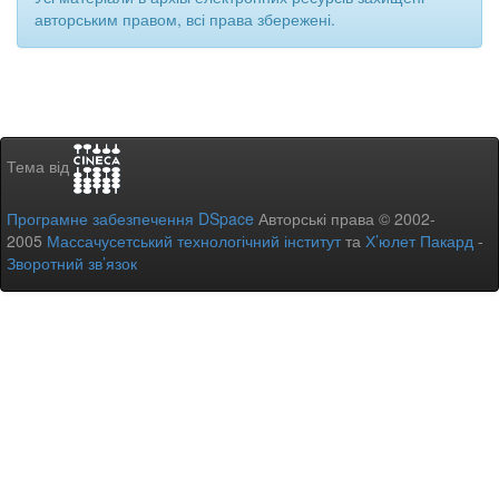
авторським правом, всі права збережені.
Тема від
Програмне забезпечення DSpace
Авторські права © 2002-
2005
Массачусетський технологічний інститут
та
Х’юлет Пакард
-
Зворотний зв’язок