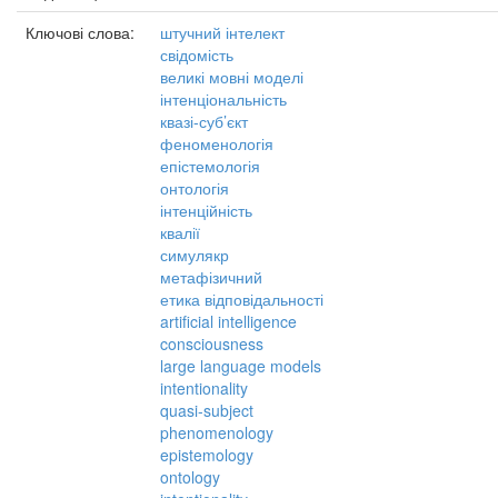
Ключові слова:
штучний інтелект
свідомість
великі мовні моделі
інтенціональність
квазі-суб’єкт
феноменологія
епістемологія
онтологія
інтенційність
квалії
симулякр
метафізичний
етика відповідальності
artificial intelligence
consciousness
large language models
intentionality
quasi-subject
phenomenology
epistemology
ontology