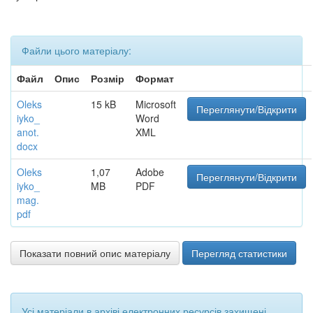
Файли цього матеріалу:
Файл
Опис
Розмір
Формат
Oleks
15 kB
Microsoft
Переглянути/Відкрити
iyko_
Word
anot.
XML
docx
Oleks
1,07
Adobe
Переглянути/Відкрити
iyko_
MB
PDF
mag.
pdf
Показати повний опис матеріалу
Перегляд статистики
Усі матеріали в архіві електронних ресурсів захищені