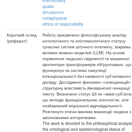
intentionality
qualia
simulacrum
metaphysical
ethics of responsibility
Короткий огляд
Роботу присвячено філософському аналізу
(реферат):
онтологічного та епістемологічного статусу
сучасних систем штучного інтелекту, зокрема
великих мовних моделей (LLM). На основі
порівняння людської свідомості та машинної
архітектури трансформерів обґрунтовано, що
функціонує як система симуляції
інтенціональності без наявності суб’єктивного
досвіду. Досліджено феномен «галюцинацій»
структурну властивість ймовірнісної генерації
тексту. Визначено статус ШІ як «квазі-суб’єкта
що володіє функціональною агентністю, але
позбавлений моральної відповідальності.
Розглянуто етичні виклики взаємодії людини з
автономними алгоритмами.
The work is devoted to the philosophical analysi
the ontological and epistemological status of