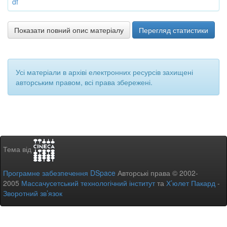
df
Показати повний опис матеріалу
Перегляд статистики
Усі матеріали в архіві електронних ресурсів захищені
авторським правом, всі права збережені.
Тема від
Програмне забезпечення DSpace
Авторські права © 2002-
2005
Массачусетський технологічний інститут
та
Х’юлет Пакард
-
Зворотний зв’язок