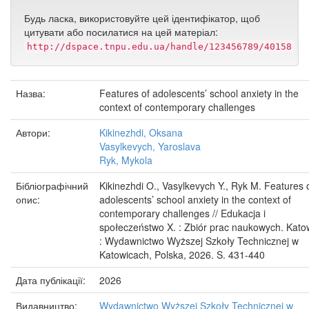
Будь ласка, використовуйте цей ідентифікатор, щоб
цитувати або посилатися на цей матеріал:
http://dspace.tnpu.edu.ua/handle/123456789/40158
Назва:
Features of adolescents’ school anxiety in the
context of contemporary challenges
Автори:
Kikinezhdi, Oksana
Vasylkevych, Yaroslava
Ryk, Mykola
Бібліографічний
Kikinezhdi O., Vasylkevych Y., Ryk M. Features 
опис:
adolescents’ school anxiety in the context of
contemporary challenges // Edukacja i
społeczeństwo X. : Zbiór prac naukowych. Kato
: Wydawnictwo Wyższej Szkoły Technicznej w
Katowicach, Polska, 2026. S. 431-440
Дата публікації:
2026
Видавництво:
Wydawnictwo Wyższej Szkoły Technicznej w