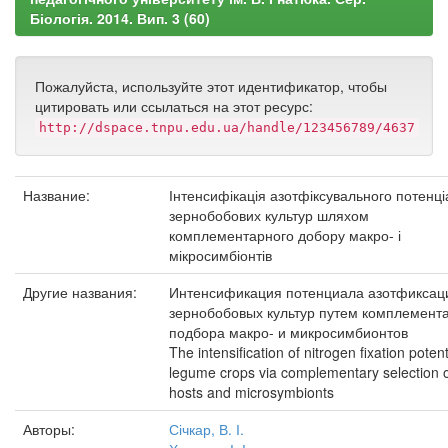
Біологія. 2014. Вип. 3 (60)
Пожалуйста, используйте этот идентификатор, чтобы
цитировать или ссылаться на этот ресурс:
http://dspace.tnpu.edu.ua/handle/123456789/4637
Название:
Інтенсифікація азотфіксувального потенці
зернобобових культур шляхом
комплементарного добору макро- і
мікросимбіонтів
Другие названия:
Интенсификация потенциала азотфиксац
зернобобовых культур путем комплемент
подбора макро- и микросимбионтов
The intensification of nitrogen fixation potent
legume crops via complementary selection 
hosts and microsymbionts
Авторы:
Січкар, В. І.