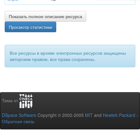
Показать полное описание ресурса
Просмотр статистики
Все ресурсы в архиве электронных ресурсов защищены
авторским правом, все права сохранены.
Тема от
DSpace Software
Copyright © 2002-2005
MIT
and
Hewlett-Packard
-
Обратная связь