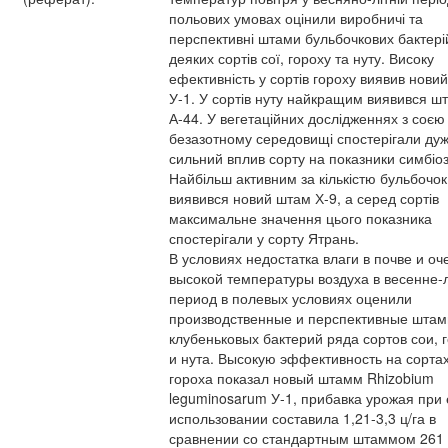
польових умовах оцінили виробничі та
перспективні штами бульбочкових бактері
деяких сортів сої, гороху та нуту. Високу
ефективність у сортів гороху виявив нови
У-1. У сортів нуту найкращим виявився ш
А-44. У вегетаційних дослідженнях з соєю
безазотному середовищі спостерігали ду
сильний вплив сорту на показники симбіоз
Найбільш активним за кількістю бульбочок
виявився новий штам Х-9, а серед сортів
максимальне значення цього показника
спостерігали у сорту Ятрань.
В условиях недостатка влаги в почве и оч
высокой температуры воздуха в весенне-
период в полевых условиях оценили
производственные и перспективные шта
клубеньковых бактерий ряда сортов сои, 
и нута. Высокую эффективность на сорта
гороха показал новый штамм Rhizobium
leguminosarum У-1, прибавка урожая при 
использовании составила 1,21-3,3 ц/га в
сравнении со стандартным штаммом 261 