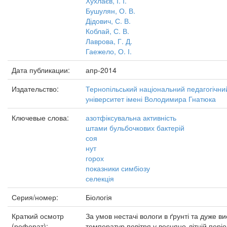
Хухлаєв, І. І.
Бушулян, О. В.
Дідович, С. В.
Коблай, С. В.
Лаврова, Г. Д.
Гаежело, О. І.
Дата публикации:
апр-2014
Издательство:
Тернопільський національний педагогічни
університет імені Володимира Гнатюка
Ключевые слова:
азотфіксувальна активність
штами бульбочкових бактерій
соя
нут
горох
показники симбіозу
селекція
Серия/номер:
Біологія
Краткий осмотр
За умов нестачі вологи в ґрунті та дуже в
(реферат):
температур повітря у весняно-літній періо