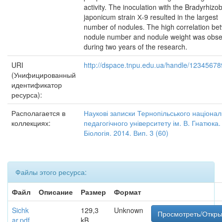
activity. The inoculation with the Bradyrhizo
japonicum strain Х-9 resulted in the largest
number of nodules. The high correlation be
nodule number and nodule weight was obs
during two years of the research.
URI
http://dspace.tnpu.edu.ua/handle/1234567
(Унифицированный
идентификатор
ресурса):
Располагается в
Наукові записки Тернопільського націона
коллекциях:
педагогічного університету ім. В. Гнатюка.
Біологія. 2014. Вип. 3 (60)
Файлы этого ресурса:
Файл
Описание
Размер
Формат
Sichk
129,3
Unknown
Просмотреть/Откры
ar.pdf
kB