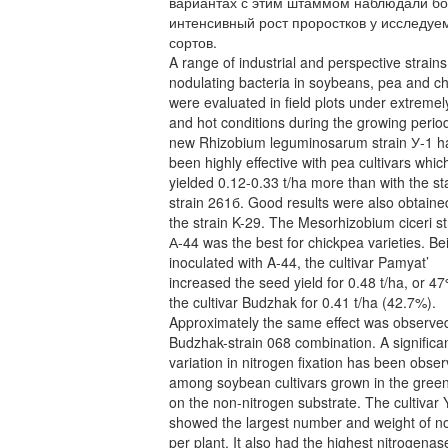
вариантах с этим штаммом наблюдали б
интенсивный рост проростков у исследуе
сортов.
A range of industrial and perspective strains
nodulating bacteria in soybeans, pea and c
were evaluated in field plots under extremel
and hot conditions during the growing perio
new Rhizobium leguminosarum strain У-1 h
been highly effective with pea cultivars whi
yielded 0.12-0.33 t/ha more than with the s
strain 261б. Good results were also obtaine
the strain K-29. The Mesorhizobium ciceri st
А-44 was the best for chickpea varieties. Be
inoculated with A-44, the cultivar Pamyat’
increased the seed yield for 0.48 t/ha, or 4
the cultivar Budzhak for 0.41 t/ha (42.7%).
Approximately the same effect was observed
Budzhak-strain 068 combination. A significa
variation in nitrogen fixation has been obse
among soybean cultivars grown in the gre
on the non-nitrogen substrate. The cultivar 
showed the largest number and weight of n
per plant. It also had the highest nitrogenas