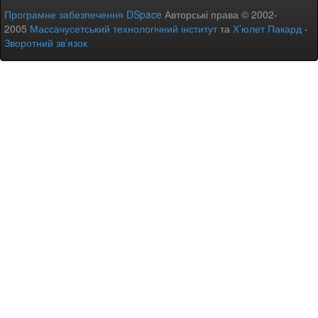
Програмне забезпечення DSpace
Авторські права © 2002-
2005
Массачусетський технологічний інститут
та
Х’юлет Пакард
-
Зворотний зв’язок