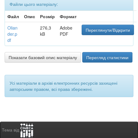
Файли цього матеріалу:
Файл
Опис
Розмір
Формат
Olian
276,3
Adobe
Переглянути/Відкрити
der.p
kB
PDF
df
Показати базовий опис матеріалу
Перегляд статистики
Усі матеріали в архіві електронних ресурсів захищені
авторським правом, всі права збережені.
Тема від