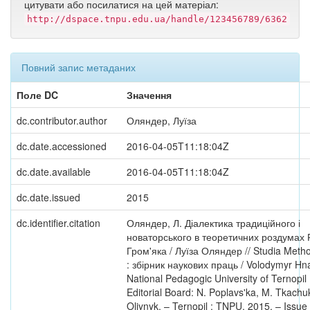
цитувати або посилатися на цей матеріал:
http://dspace.tnpu.edu.ua/handle/123456789/6362
Повний запис метаданих
Поле DC
Значення
dc.contributor.author
Оляндер, Луїза
dc.date.accessioned
2016-04-05T11:18:04Z
dc.date.available
2016-04-05T11:18:04Z
dc.date.issued
2015
dc.identifier.citation
Оляндер, Л. Діалектика традиційного і
новаторського в теоретичних роздумах
Гром'яка / Луїза Оляндер // Studia Meth
: збірник наукових праць / Volodymyr Hn
National Pedagogic University of Ternopil 
Editorial Board: N. Poplavs'ka, M. Tkachuk
Oliynyk. – Ternopil : TNPU, 2015. – Issue 