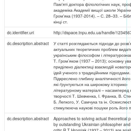
Пам'яті доктора філологічних наук, про
академіка Академії вищої школи Україн
Гром'яка (1937-2014). – С. 28–33. – Бібл
кінці ст.
dc.identifier.uri
http://dspace.tnpu.edu.ua/handle/12345
dc.description.abstract
У статті розглядаються підходи до розв
актуальних теоретичних проблем видат
українським філософом і літературозна
Т. Гром’яком (1937 – 2013); основну ува
приділено діалектиці взаємодій новатор
ідей ученого з традиційними підходами.
Підкреслено глибину аналітичності його
які ґрунтуються на широкому історико-
літературному матеріалі – насамперед 
творчості Т. Шевченка, І. Франка, В. Ст
Б. Лепкого, У. Самчука та ін. Осмислює
стимулююча наукові пошуки роль його 
dc.description.abstract
Approaches to solving actual theoretical 
by outstanding Ukrainian philosopher and 
critic R.T Hromiak (1937 – 2013) are anal