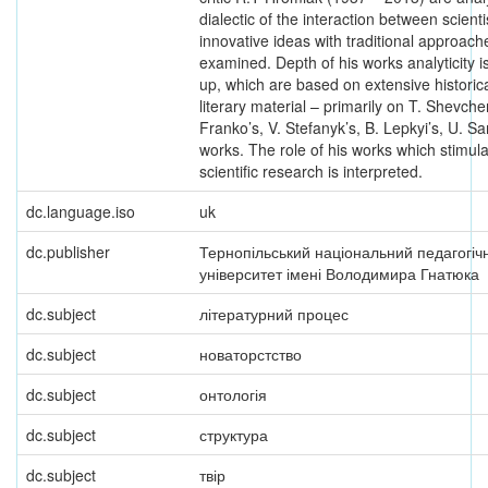
dialectic of the interaction between scienti
innovative ideas with traditional approach
examined. Depth of his works analyticity i
up, which are based on extensive historic
literary material – primarily on T. Shevchen
Franko’s, V. Stefanyk’s, B. Lepkyi’s, U. S
works. The role of his works which stimul
scientific research is interpreted.
dc.language.iso
uk
dc.publisher
Тернопільський національний педагогіч
університет імені Володимира Гнатюка
dc.subject
літературний процес
dc.subject
новаторстство
dc.subject
онтологія
dc.subject
структура
dc.subject
твір