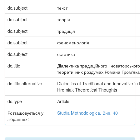
dc.subject
текст
dc.subject
теорія
dc.subject
традиція
dc.subject
феноменологія
dc.subject
естетика
dc.title
Діалектика традиційного і новаторського
теоретичних роздумах Романа Гром'яка
dc.title.alternative
Dialectics of Traditional and Innovative i
Hromiak Theoretical Thoughts
dc.type
Article
Розташовується у
Studia Methodologica. Вип. 40
зібраннях: