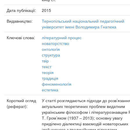
Дата публікації:
2015
Видавництво:
Тернопільський національний педагогічний
університет імені Володимира Гнатюка
Ключові слова:
літературний процес
новаторстство
онтологія
структура
твір
текст
теорія
традиція
феноменологія
естетика
Короткий огляд
У статті розглядаються підходи до розв’язанн
(реферат):
актуальних теоретичних проблем видатним
українським філософом і літературознавцем 
Т. Гром’яком (1937 – 2013); основну увагу
приділено діалектиці взаємодій новаторських
ідей ученого з традиційними підходами.