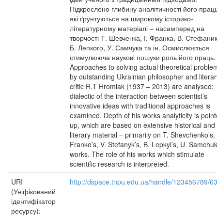
Підкреслено глибину аналітичності його праць
які ґрунтуються на широкому історико-
літературному матеріалі – насамперед на
творчості Т. Шевченка, І. Франка, В. Стефаник
Б. Лепкого, У. Самчука та ін. Осмислюється
стимулююча наукові пошуки роль його праць.
Approaches to solving actual theoretical proble
by outstanding Ukrainian philosopher and literar
critic R.T Hromiak (1937 – 2013) are analysed;
dialectic of the interaction between scientist’s
innovative ideas with traditional approaches is
examined. Depth of his works analyticity is poin
up, which are based on extensive historical and
literary material – primarily on T. Shevchenko’s, 
Franko’s, V. Stefanyk’s, B. Lepkyi’s, U. Samchuk
works. The role of his works which stimulate
scientific research is interpreted.
URI
http://dspace.tnpu.edu.ua/handle/123456789/6
(Уніфікований
ідентифікатор
ресурсу):