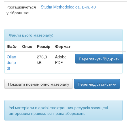
Розташовується
Studia Methodologica. Вип. 40
у зібраннях:
Файли цього матеріалу:
Файл
Опис
Розмір
Формат
Olian
276,3
Adobe
Переглянути/Відкрити
der.p
kB
PDF
df
Показати повний опис матеріалу
Перегляд статистики
Усі матеріали в архіві електронних ресурсів захищені
авторським правом, всі права збережені.