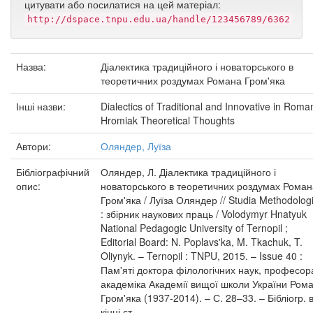
цитувати або посилатися на цей матеріал:
http://dspace.tnpu.edu.ua/handle/123456789/6362
Назва:
Діалектика традиційного і новаторського в
теоретичних роздумах Романа Гром'яка
Інші назви:
Dialectics of Traditional and Innovative in Roma
Hromiak Theoretical Thoughts
Автори:
Оляндер, Луїза
Бібліографічний
Оляндер, Л. Діалектика традиційного і
опис:
новаторського в теоретичних роздумах Роман
Гром'яка / Луїза Оляндер // Studia Methodolog
: збірник наукових праць / Volodymyr Hnatyuk
National Pedagogic University of Ternopil ;
Editorial Board: N. Poplavs'ka, M. Tkachuk, T.
Oliynyk. – Ternopil : TNPU, 2015. – Issue 40 :
Пам'яті доктора філологічних наук, професор
академіка Академії вищої школи України Ром
Гром'яка (1937-2014). – С. 28–33. – Бібліогр. 
кінці ст.