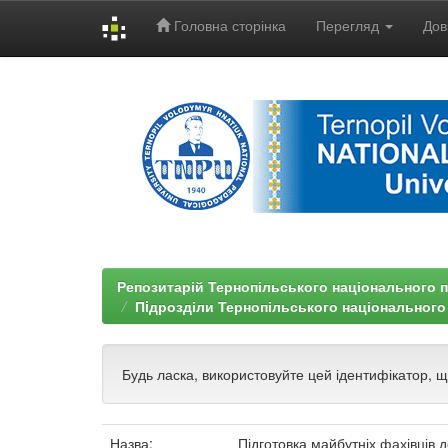
Головна сторінка
Перегляд
Дов
Skip
navigation
Репозитарій Тернопільського національного п
Пiдрозділи Тернопільського національного
Будь ласка, використовуйте цей ідентифікатор, 
Назва:
Підготовка майбутніх фахівців 