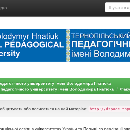
ідка
едагогічного університету імені Володимира Гнатюка
 педагогічного університету імені Володимира Гнатюка
Факу
щоб цитувати або посилатися на цей матеріал:
http://dspace.tnp
дошкільної освіти в університетах України та Польщі до реалізації з