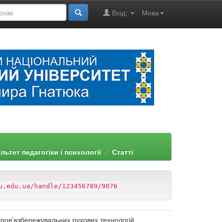
Вхід:
Мова
льтет педагогіки і психології
Статті
u.edu.ua/handle/123456789/9076
доров’язбережувальних рухових технологій