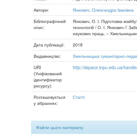
Автори:
Янкович, Олександра Іванівна
Бібліографічний
Янкович, О. І. Підготовка майбу
опис:
технологій / О. І. Янкович // З
наукових праць. – Хмельницький
Дата публікації:
2018
Видавництво:
Хмельницька гуманітарно-педаг
URI
http://dspace.tnpu.edu.ua/hand
(Уніфікований
ідентифікатор
ресурсу):
Розташовується
Статті
у зібраннях:
Файли цього матеріалу: