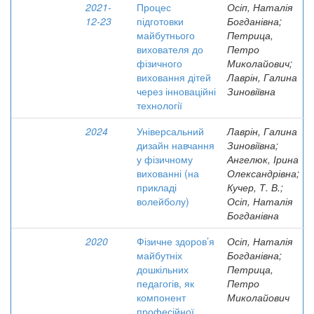
2021-
Процес
Осіп, Наталія
12-23
підготовки
Богданівна;
майбутнього
Петрица,
вихователя до
Петро
фізичного
Миколайович;
виховання дітей
Лаврін, Галина
через інноваційні
Зиновіївна
технології
2024
Універсальний
Лаврін, Галина
дизайн навчання
Зиновіївна;
у фізичному
Ангелюк, Ірина
вихованні (на
Олександрівна;
прикладі
Кучер, Т. В.;
волейболу)
Осіп, Наталія
Богданівна
2020
Фізичне здоров’я
Осіп, Наталія
майбутніх
Богданівна;
дошкільних
Петрица,
педагогів, як
Петро
компонент
Миколайович
професійної