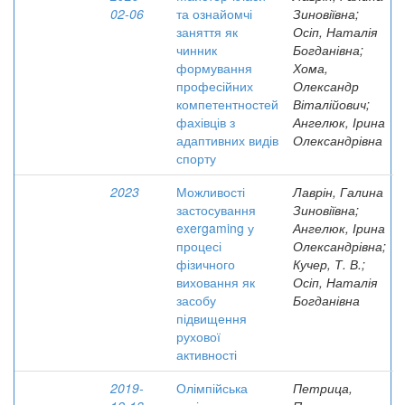
02-06
та ознайомчі
Зиновіївна;
заняття як
Осіп, Наталія
чинник
Богданівна;
формування
Хома,
професійних
Олександр
компетентностей
Віталійович;
фахівців з
Ангелюк, Ірина
адаптивних видів
Олександрівна
спорту
2023
Можливості
Лаврін, Галина
застосування
Зиновіївна;
exergaming у
Ангелюк, Ірина
процесі
Олександрівна;
фізичного
Кучер, Т. В.;
виховання як
Осіп, Наталія
засобу
Богданівна
підвищення
рухової
активності
2019-
Олімпійська
Петрица,