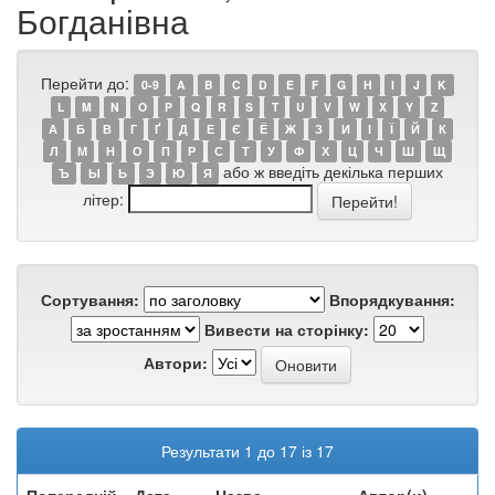
Богданівна
Перейти до:
0-9
A
B
C
D
E
F
G
H
I
J
K
L
M
N
O
P
Q
R
S
T
U
V
W
X
Y
Z
А
Б
В
Г
Ґ
Д
Е
Є
Ё
Ж
З
И
І
Ї
Й
К
Л
М
Н
О
П
Р
С
Т
У
Ф
Х
Ц
Ч
Ш
Щ
або ж введіть декілька перших
Ъ
Ы
Ь
Э
Ю
Я
літер:
Сортування:
Впорядкування:
Вивести на сторінку:
Автори:
Результати 1 до 17 із 17