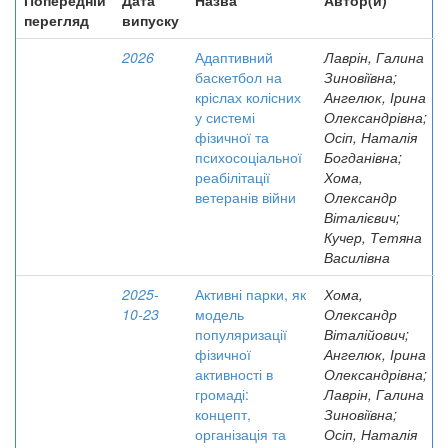
Попередній
Дата
Назва
Автор(и)
перегляд
випуску
2026
Адаптивний
Лаврін, Галина
баскетбол на
Зиновіївна;
кріслах колісних
Ангелюк, Ірина
у системі
Олександрівна;
фізичної та
Осіп, Наталія
психосоціальної
Богданівна;
реабілітації
Хома,
ветеранів війни
Олександр
Віталієвич;
Кучер, Тетяна
Василівна
2025-
Активні парки, як
Хома,
10-23
модель
Олександр
популяризації
Віталійович;
фізичної
Ангелюк, Ірина
активності в
Олександрівна;
громаді:
Лаврін, Галина
концепт,
Зиновіївна;
організація та
Осіп, Наталія