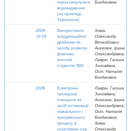
перші результати
Богданівна
впровадження
(на прикладі
Тернополя)
2024-
Використання
Хома,
12-05
координаційної
Олександр
драбинки як
Віталійович;
засобу розвитку
Ангелюк, Ірина
фізичних
Олександрівна;
якостей
Лаврін, Галина
студентів ЗВО
Зиновіївна;
Осіп, Наталія
Богданівна
2026
Електронні
Лаврін, Галина
тренерські
Зиновіївна;
планшети як
Ангелюк, Ірина
засіб оптимізації
Олександрівна;
навчального і
Осіп, Наталія
тренувального
Богданівна;
процесу зі
Хома,
спортивних ігор
Олександр