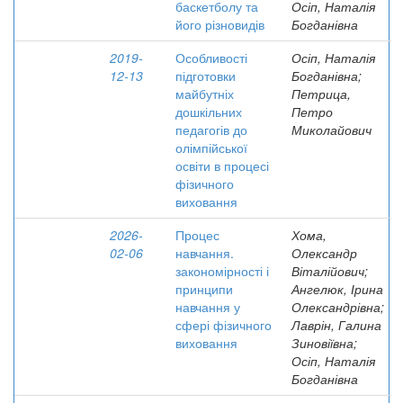
баскетболу та
Осіп, Наталія
його різновидів
Богданівна
2019-
Особливості
Осіп, Наталія
12-13
підготовки
Богданівна;
майбутніх
Петрица,
дошкільних
Петро
педагогів до
Миколайович
олімпійської
освіти в процесі
фізичного
виховання
2026-
Процес
Хома,
02-06
навчання.
Олександр
закономірності і
Віталійович;
принципи
Ангелюк, Ірина
навчання у
Олександрівна;
сфері фізичного
Лаврін, Галина
виховання
Зиновіївна;
Осіп, Наталія
Богданівна