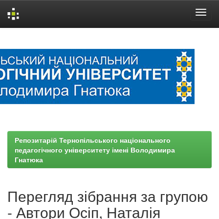
Skip
navigation
Репозитарій Тернопільського національного
педагогічного університету імені Володимира
Гнатюка
Перегляд зібрання за групою
- Автори Осіп, Наталія