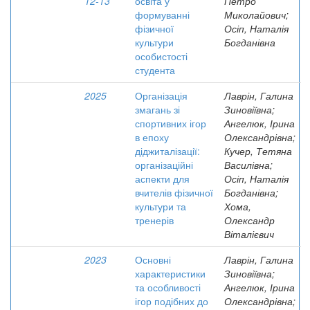
12-13
освіта у
Петро
формуванні
Миколайович;
фізичної
Осіп, Наталія
культури
Богданівна
особистості
студента
2025
Організація
Лаврін, Галина
змагань зі
Зиновіївна;
спортивних ігор
Ангелюк, Ірина
в епоху
Олександрівна;
діджиталізації:
Кучер, Тетяна
організаційні
Василівна;
аспекти для
Осіп, Наталія
вчителів фізичної
Богданівна;
культури та
Хома,
тренерів
Олександр
Віталієвич
2023
Основні
Лаврін, Галина
характеристики
Зиновіївна;
та особливості
Ангелюк, Ірина
ігор подібних до
Олександрівна;