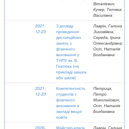
Віталієвич;
Кучер, Тетяна
Василівна
2021-
З досвіду
Лаврін, Галина
12-23
проведення
Зиновіївна;
дистанційних
Середа, Ірина
занять з
Олександрівна;
фізичного
Осіп, Наталія
виховання у
Богданівна
ТНПУ ім. В.
Гнатюка (на
прикладі шашок
або шахів)
2021-
Компетентність
Петрица,
12-23
студентів з
Петро
фізичного
Миколайович;
виховання в
Осіп, Наталія
закладі вищої
Богданівна
освіти
2026-
Майстер-класи
Лаврін, Галина